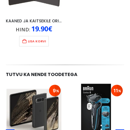
KAANED JA KAITSEKILE ORIGINAAL LENOVO P10, MUST
19.90
€
HIND:
LISA KORVI
TUTVU KA NENDE TOODETEGA
9
11