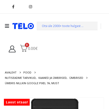
0
0.00
€
AVALEHT
POOD
NUTISEADME TARVIKUD
,
KAANED JA ÜMBRISED
,
ÜMBRISED
ÜMBRIS NILLKIN GOOGLE PIXEL 7A, MUST
Laost otsas!