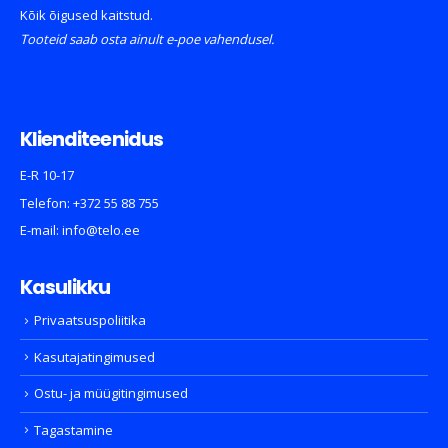
Kõik õigused kaitstud.
Tooteid saab osta ainult e-poe vahendusel.
Klienditeenidus
E-R 10-17
Telefon:
+372 55 88 755
E-mail:
info@telo.ee
Kasulikku
Privaatsuspoliitika
Kasutajatingimused
Ostu- ja müügitingimused
Tagastamine