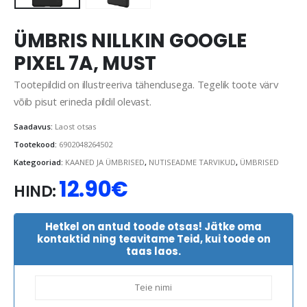
ÜMBRIS NILLKIN GOOGLE
PIXEL 7A, MUST
Tootepildid on illustreeriva tähendusega. Tegelik toote värv
võib pisut erineda pildil olevast.
Saadavus:
Laost otsas
Tootekood:
6902048264502
Kategooriad:
KAANED JA ÜMBRISED
,
NUTISEADME TARVIKUD
,
ÜMBRISED
12.90
€
HIND:
Hetkel on antud toode otsas! Jätke oma
kontaktid ning teavitame Teid, kui toode on
taas laos.