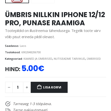
ÜMBRIS NILLKIN IPHONE 12/12
PRO, PUNASE RAAMIGA
Tootepildid on illustreeriva tähendusega. Tegelik toote värv
võib pisut erineda pildil olevast.
Saadavus:
Laos
Tootekood:
6902048206700
Kategooriad:
KAANED JA ÜMBRISED
,
NUTISEADME TARVIKUD
,
ÜMBRISED
5.00
€
HIND:
LISA KORVI
Tarneaeg 1-3 tööpäeva.
Tarne pakiautomaati.