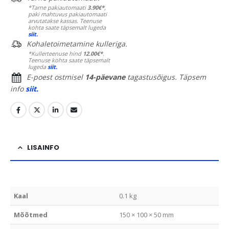
*Tarne pakiautomaati
3.90€*
,
paki mahtuvus pakiautomaati
arvutatakse kassas. Teenuse
kohta saate täpsemalt lugeda
siit.
Kohaletoimetamine kulleriga.
*Kullerteenuse hind
12.00€*
.
Teenuse kohta saate täpsemalt
lugeda
siit.
E-poest ostmisel
14-päevane
tagastusõigus. Täpsem
info
siit.
LISAINFO
Kaal
0.1 kg
Mõõtmed
150 × 100 × 50 mm