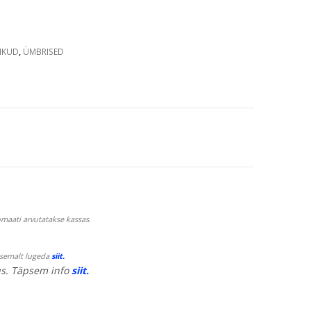
IKUD
,
ÜMBRISED
maati arvutatakse kassas.
psemalt lugeda
siit.
s. Täpsem info
siit.