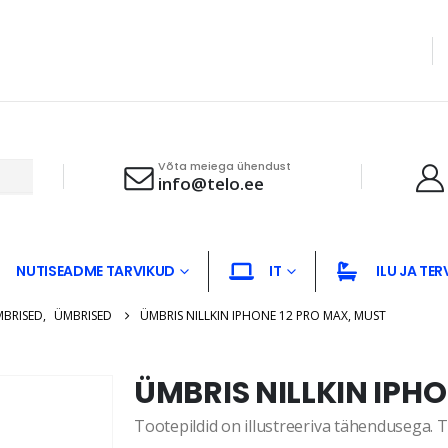
Võta meiega ühendust
info@telo.ee
NUTISEADME TARVIKUD
IT
ILU JA TER
MBRISED
,
ÜMBRISED
ÜMBRIS NILLKIN IPHONE 12 PRO MAX, MUST
ÜMBRIS NILLKIN IPHO
Tootepildid on illustreeriva tähendusega. Te