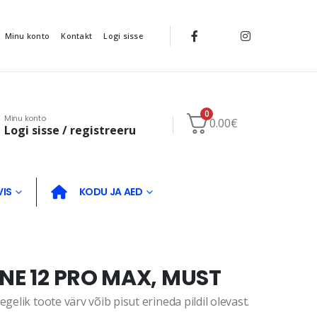
Minu konto
Kontakt
Logi sisse
0
Minu konto
0.00
€
Logi sisse / registreeru
VIS
KODU JA AED
NE 12 PRO MAX, MUST
gelik toote värv võib pisut erineda pildil olevast.