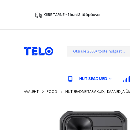
KIIRE TARNE - 1 kuni 3 tööpäeva
NUTISEADMED
AVALEHT
POOD
NUTISEADME TARVIKUD
,
KAANED JA Ü