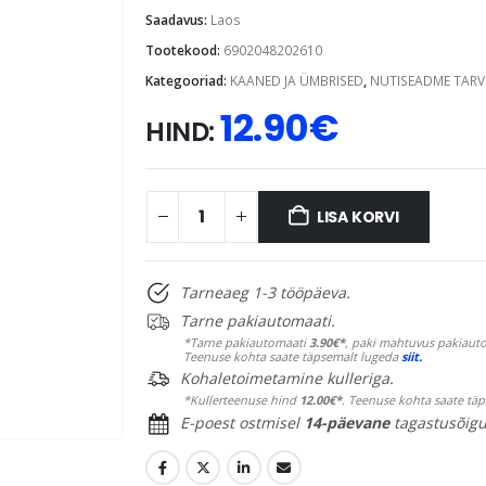
Saadavus:
Laos
Tootekood:
6902048202610
Kategooriad:
KAANED JA ÜMBRISED
,
NUTISEADME TARV
12.90
€
HIND:
LISA KORVI
Tarneaeg 1-3 tööpäeva.
Tarne pakiautomaati.
*Tarne pakiautomaati
3.90€*
, paki mahtuvus pakiauto
Teenuse kohta saate täpsemalt lugeda
siit.
Kohaletoimetamine kulleriga.
*Kullerteenuse hind
12.00€*
. Teenuse kohta saate tä
E-poest ostmisel
14-päevane
tagastusõigu