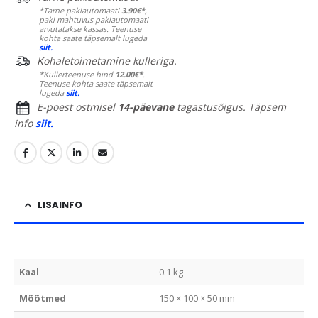
*Tarne pakiautomaati
3.90€*
,
paki mahtuvus pakiautomaati
arvutatakse kassas. Teenuse
kohta saate täpsemalt lugeda
siit.
Kohaletoimetamine kulleriga.
*Kullerteenuse hind
12.00€*
.
Teenuse kohta saate täpsemalt
lugeda
siit.
E-poest ostmisel
14-päevane
tagastusõigus. Täpsem
info
siit.
LISAINFO
Kaal
0.1 kg
Mõõtmed
150 × 100 × 50 mm