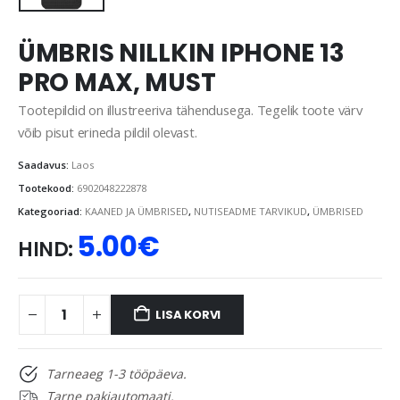
ÜMBRIS NILLKIN IPHONE 13
PRO MAX, MUST
Tootepildid on illustreeriva tähendusega. Tegelik toote värv
võib pisut erineda pildil olevast.
Saadavus:
Laos
Tootekood:
6902048222878
Kategooriad:
KAANED JA ÜMBRISED
,
NUTISEADME TARVIKUD
,
ÜMBRISED
5.00
€
HIND:
LISA KORVI
Tarneaeg 1-3 tööpäeva.
Tarne pakiautomaati.