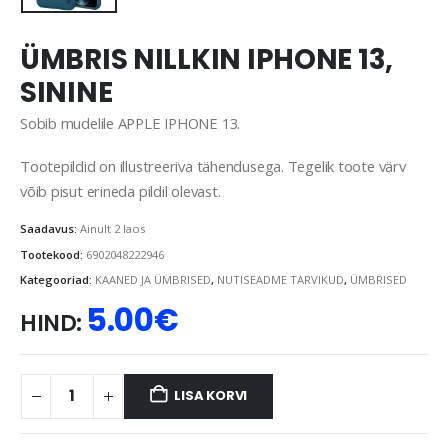
ÜMBRIS NILLKIN IPHONE 13,
SININE
Sobib mudelile APPLE IPHONE 13.
Tootepildid on illustreeriva tähendusega. Tegelik toote värv
võib pisut erineda pildil olevast.
Saadavus:
Ainult 2 laos
Tootekood:
6902048222946
Kategooriad:
KAANED JA ÜMBRISED
,
NUTISEADME TARVIKUD
,
ÜMBRISED
5.00
€
HIND:
LISA KORVI