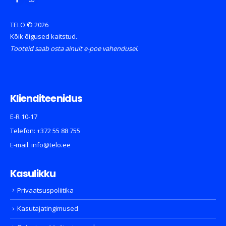
TELO © 2026
Kõik õigused kaitstud.
Tooteid saab osta ainult e-poe vahendusel.
Klienditeenidus
E-R 10-17
Telefon:
+372 55 88 755
E-mail:
info@telo.ee
Kasulikku
Privaatsuspoliitika
Kasutajatingimused