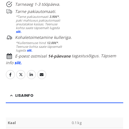
Tarneaeg 1-3 tööpäeva.
Tarne pakiautomaati.
*Tarne pakiautomaati
3.90€*
,
paki mahtuvus pakiautomaati
arvutatakse kassas. Teenuse
kohta saate täpsemalt lugeda
siit.
Kohaletoimetamine kulleriga.
*Kullerteenuse hind
12.00€*
.
Teenuse kohta saate täpsemalt
lugeda
siit.
E-poest ostmisel
14-päevane
tagastusõigus. Täpsem
info
siit.
LISAINFO
Kaal
0.1 kg