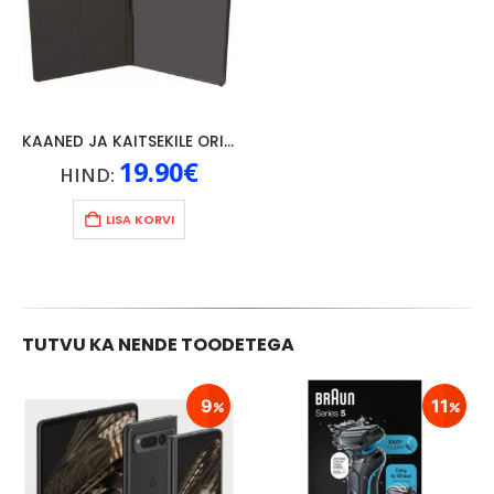
KAANED JA KAITSEKILE ORIGINAAL LENOVO P10, MUST
19.90
€
HIND:
LISA KORVI
TUTVU KA NENDE TOODETEGA
9
11