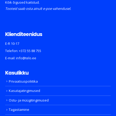
Kõik õigused kaitstud.
Tooteid saab osta ainult e-poe vahendusel.
Klienditeenidus
E-R 10-17
Telefon:
+372 55 88 755
E-mail:
info@telo.ee
Kasulikku
Privaatsuspoliitika
Kasutajatingimused
Ostu- ja müügitingimused
Tagastamine