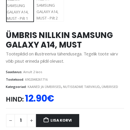
ÜMBRIS NILLKIN SAMSUNG
GALAXY A14, MUST
Tootepildid on illustreeriva tähendusega. Tegelik toote värv
võib pisut erineda pildil olevast.
Saadavus:
Ainult 2 laos
Tootekood:
6902048261716
Kategooriad:
KAANED JA ÜMBRISED
,
NUTISEADME TARVIKUD
,
ÜMBRISED
12.90
€
HIND:
LISA KORVI