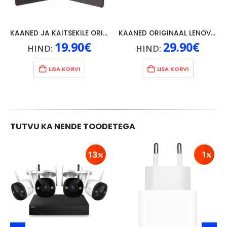
KAANED JA KAITSEKILE ORIGINAAL LENOVO P10, MUST
KAANED ORIGINAAL LENOVO TAB 4 10″, HALL
19.90
€
29.90
€
HIND:
HIND:
LISA KORVI
LISA KORVI
TUTVU KA NENDE TOODETEGA
13
1