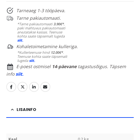
Tarneaeg 1-3 tööpäeva.
Tarne pakiautomaati.
*Tarne pakiautomaati
3.90€*
,
paki mahtuvus pakiautomaati
arvutatakse kassas. Teenuse
kohta saate täpsemalt lugeda
siit.
Kohaletoimetamine kulleriga.
*Kullerteenuse hind
12.00€*
.
Teenuse kohta saate täpsemalt
lugeda
siit.
E-poest ostmisel
14-päevane
tagastusõigus. Täpsem
info
siit.
LISAINFO
Kaal
0.2 kg