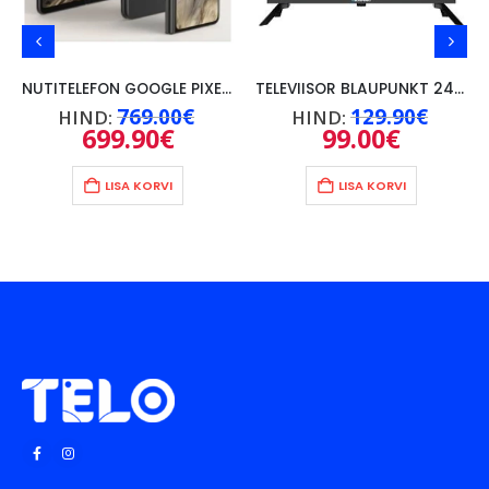
NUTITELEFON GOOGLE PIXEL FOLD 5G, 12GB/256GB, MUST
TELEVIISOR BLAUPUNKT 24″ 24WGC5500S, GOOGLE TV
Praegune
Algne
Algne
769.00
€
129.90
€
HIND:
HIND:
hind
hind
hind
699.90
€
Praegune
99.00
€
Praegune
on:
oli:
oli:
hind
hind
14.90€.
769.00€.
129.90
on:
on:
699.90€.
99.00€.
LISA KORVI
LISA KORVI