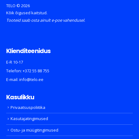
TELO © 2026
Kõik õigused kaitstud.
Tooteid saab osta ainult e-poe vahendusel.
Klienditeenidus
E-R 10-17
Telefon:
+372 55 88 755
E-mail:
info@telo.ee
Kasulikku
Privaatsuspoliitika
Kasutajatingimused
Ostu- ja müügitingimused