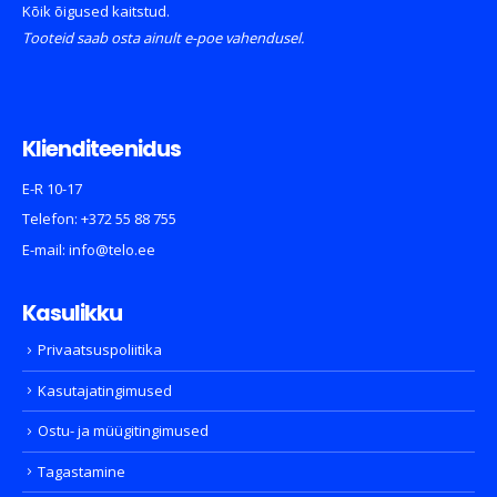
Kõik õigused kaitstud.
Tooteid saab osta ainult e-poe vahendusel.
Klienditeenidus
E-R 10-17
Telefon:
+372 55 88 755
E-mail:
info@telo.ee
Kasulikku
Privaatsuspoliitika
Kasutajatingimused
Ostu- ja müügitingimused
Tagastamine