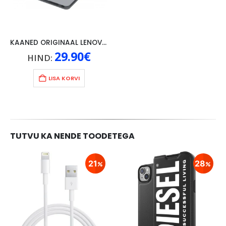
KAANED ORIGINAAL LENOVO TAB 4 10″, HALL
29.90
€
HIND:
LISA KORVI
TUTVU KA NENDE TOODETEGA
21
28