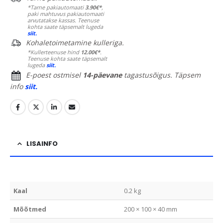
*Tarne pakiautomaati
3.90€*
,
paki mahtuvus pakiautomaati
arvutatakse kassas. Teenuse
kohta saate täpsemalt lugeda
siit.
Kohaletoimetamine kulleriga.
*Kullerteenuse hind
12.00€*
.
Teenuse kohta saate täpsemalt
lugeda
siit.
E-poest ostmisel
14-päevane
tagastusõigus. Täpsem
info
siit.
LISAINFO
Kaal
0.2 kg
Mõõtmed
200 × 100 × 40 mm