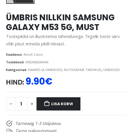
ÜMBRIS NILLKIN SAMSUNG
GALAXY M53 5G, MUST
Tootepildid on illustreeriva tähendusega. Tegelik toote värv
võib pisut erineda pildil olevast.
Saadavus:
Ainult 2 laos
Tootekood:
6902048246454
Kategooriad:
KAANED JA ÜMBRISED
,
NUTISEADME TARVIKUD
,
ÜMBRISED
9.90
€
HIND:
LISA KORVI
Tarneaeg 1-3 tööpäeva.
Tarne pakiautomaati.