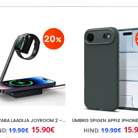
20
JUHTMEVABA LAADIJA JOYROOM 2 – IN- 1, 15W MAGSAFE, MUST
15.90
€
15.
Algne
Praegune
Algn
19.90
€
19.90
€
ND:
HIND:
hind
hind
hind