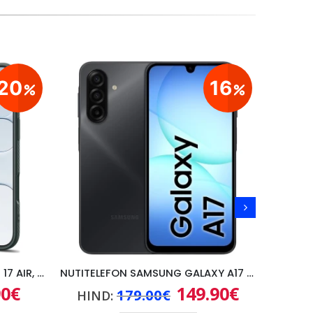
20
16
ÜMBRIS SPIGEN APPLE IPHONE 17 AIR, ROHELINE
NUTITELEFON SAMSUNG GALAXY A17 4G, 4GB/128GB, MUST
90
€
149.90
€
e
Praegune
Algne
Praegune
179.00
€
HIND:
HI
hind
hind
hind