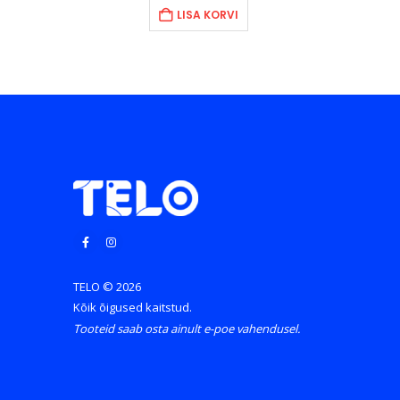
on:
oli:
on:
LISA KORVI
.
69.90€.
249.00€.
199.00€.
TELO © 2026
Kõik õigused kaitstud.
Tooteid saab osta ainult e-poe vahendusel.