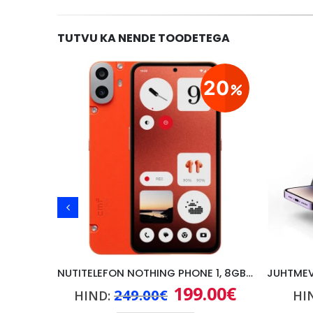
TUTVU KA NENDE TOODETEGA
29
20
KAASASKANTAV KÕLAR/RAADIO GRUNDIG FM, PRONKS
NUTITELEFON NOTHING PHONE 1, 8GB/128GB, ORANGE
0
€
199.00
€
Praegune
Algne
Praegune
249.00
€
HIND:
HI
hind
hind
hind