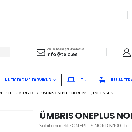
Võta meiega ühendust
info@telo.ee
NUTISEADME TARVIKUD
IT
ILU JA TER
MBRISED
,
ÜMBRISED
ÜMBRIS ONEPLUS NORD N100, LÄBIPAISTEV
ÜMBRIS ONEPLUS NOR
Sobib mudelile ONEPLUS NORD N100. Tootep