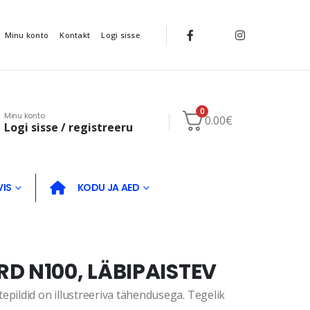
Minu konto
Kontakt
Logi sisse
0
Minu konto
0.00
€
Logi sisse / registreeru
VIS
KODU JA AED
D N100, LÄBIPAISTEV
ildid on illustreeriva tähendusega. Tegelik