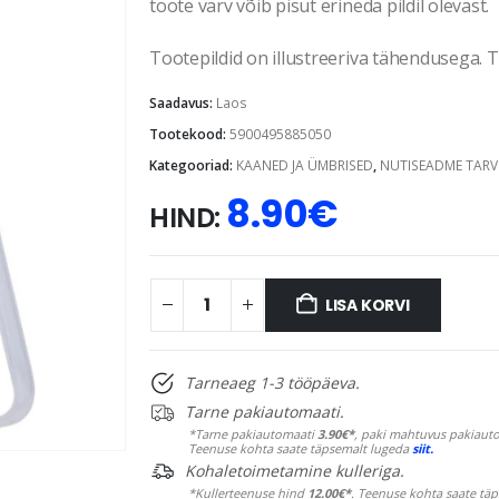
toote värv võib pisut erineda pildil olevast.
Tootepildid on illustreeriva tähendusega. Te
Saadavus:
Laos
Tootekood:
5900495885050
Kategooriad:
KAANED JA ÜMBRISED
,
NUTISEADME TARV
8.90
€
HIND:
LISA KORVI
Tarneaeg 1-3 tööpäeva.
Tarne pakiautomaati.
*Tarne pakiautomaati
3.90€*
, paki mahtuvus pakiauto
Teenuse kohta saate täpsemalt lugeda
siit.
Kohaletoimetamine kulleriga.
*Kullerteenuse hind
12.00€*
. Teenuse kohta saate tä