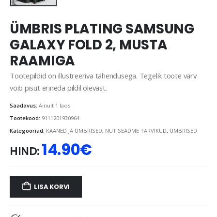
ÜMBRIS PLATING SAMSUNG
GALAXY FOLD 2, MUSTA
RAAMIGA
Tootepildid on illustreeriva tähendusega. Tegelik toote värv
võib pisut erineda pildil olevast.
Saadavus:
Ainult 1 laos
Tootekood:
9111201930964
Kategooriad:
KAANED JA ÜMBRISED
,
NUTISEADME TARVIKUD
,
ÜMBRISED
14.90
€
HIND:
LISA KORVI