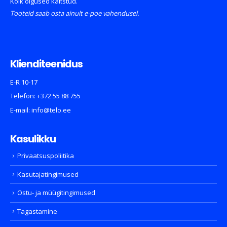
Kõik õigused kaitstud.
Tooteid saab osta ainult e-poe vahendusel.
Klienditeenidus
E-R 10-17
Telefon:
+372 55 88 755
E-mail:
info@telo.ee
Kasulikku
Privaatsuspoliitika
Kasutajatingimused
Ostu- ja müügitingimused
Tagastamine