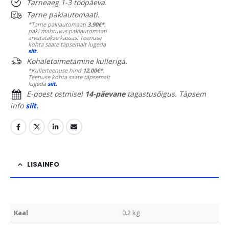
Tarneaeg 1-3 tööpäeva.
Tarne pakiautomaati.
*Tarne pakiautomaati
3.90€*
,
paki mahtuvus pakiautomaati
arvutatakse kassas. Teenuse
kohta saate täpsemalt lugeda
siit.
Kohaletoimetamine kulleriga.
*Kullerteenuse hind
12.00€*
.
Teenuse kohta saate täpsemalt
lugeda
siit.
E-poest ostmisel
14-päevane
tagastusõigus. Täpsem
info
siit.
LISAINFO
Kaal
0.2 kg