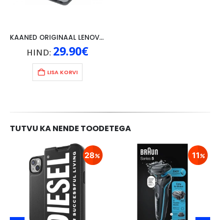
KAANED ORIGINAAL LENOVO TAB 4 10″, HALL
29.90
€
HIND:
LISA KORVI
TUTVU KA NENDE TOODETEGA
28
11