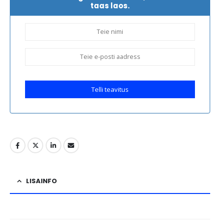
taas laos.
Telli teavitus
LISAINFO