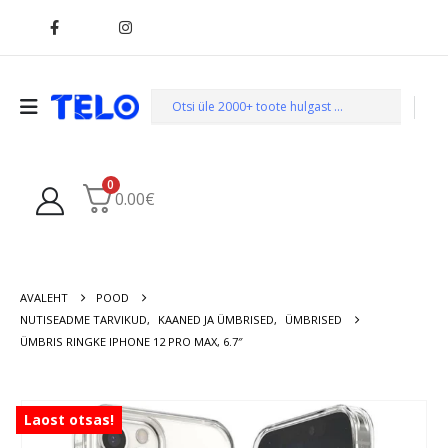
0
0.00
€
AVALEHT
POOD
NUTISEADME TARVIKUD
,
KAANED JA ÜMBRISED
,
ÜMBRISED
ÜMBRIS RINGKE IPHONE 12 PRO MAX, 6.7″
Laost otsas!