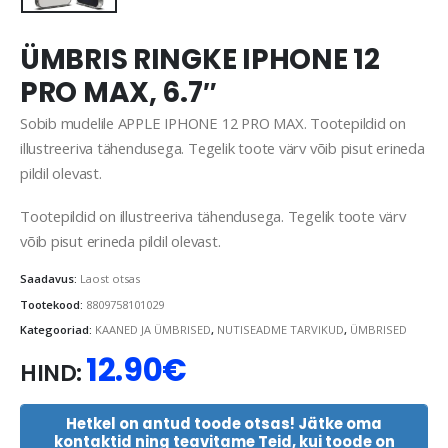
ÜMBRIS RINGKE IPHONE 12
PRO MAX, 6.7″
Sobib mudelile APPLE IPHONE 12 PRO MAX. Tootepildid on
illustreeriva tähendusega. Tegelik toote värv võib pisut erineda
pildil olevast.
Tootepildid on illustreeriva tähendusega. Tegelik toote värv
võib pisut erineda pildil olevast.
Saadavus:
Laost otsas
Tootekood:
8809758101029
Kategooriad:
KAANED JA ÜMBRISED
,
NUTISEADME TARVIKUD
,
ÜMBRISED
12.90
€
HIND:
Hetkel on antud toode otsas! Jätke oma
kontaktid ning teavitame Teid, kui toode on