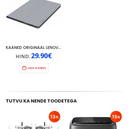
KAANED ORIGINAAL LENOVO TAB 4 10″, HALL
29.90
€
HIND:
LISA KORVI
TUTVU KA NENDE TOODETEGA
13
15