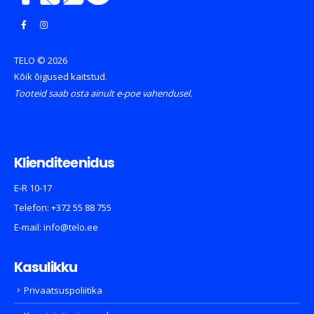
TELO © 2026
Kõik õigused kaitstud.
Tooteid saab osta ainult e-poe vahendusel.
Klienditeenidus
E-R 10-17
Telefon:
+372 55 88 755
E-mail:
info@telo.ee
Kasulikku
Privaatsuspoliitika