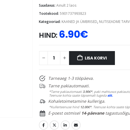
Saadavus:
Ainult 2 laos
Tootekood:
5901737993823
Kategooriad:
KAANED JA ÜMBRISED
,
NUTISEADME TARV
6.90
€
HIND:
LISA KORVI
Tarneaeg 1-3 tööpäeva.
Tarne pakiautomaati.
*Tarne pakiautomaati
3.90€*
, paki mahtuvus pakiauto
Teenuse kohta saate täpsemalt lugeda
siit.
Kohaletoimetamine kulleriga.
*Kullerteenuse hind
12.00€*
. Teenuse kohta saate tä
E-poest ostmisel
14-päevane
tagastusõigu