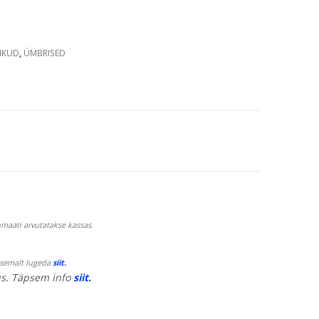
IKUD
,
ÜMBRISED
maati arvutatakse kassas.
psemalt lugeda
siit.
s. Täpsem info
siit.