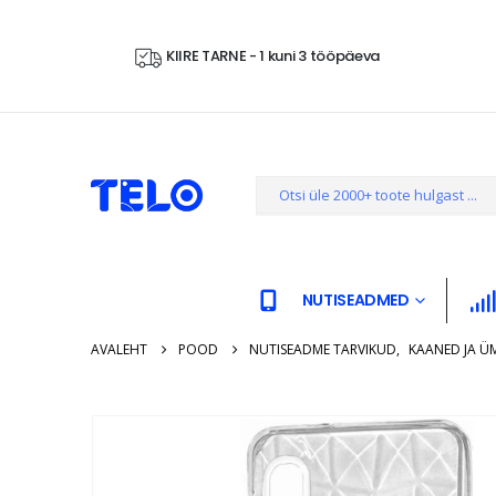
KIIRE TARNE - 1 kuni 3 tööpäeva
NUTISEADMED
AVALEHT
POOD
NUTISEADME TARVIKUD
,
KAANED JA Ü