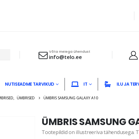
Võta meiega ühendust
info@telo.ee
NUTISEADME TARVIKUD
IT
ILU JA TER
MBRISED
,
ÜMBRISED
ÜMBRIS SAMSUNG GALAXY A10
ÜMBRIS SAMSUNG GA
Tootepildid on illustreeriva tähendusega. Te