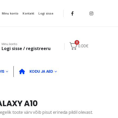
Minu konto
Kontakt
Logi sisse
0
Minu konto
0.00
€
Logi sisse / registreeru
VIS
KODU JA AED
LAXY A10
gelik toote värv võib pisut erineda pildil olevast.