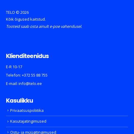
TELO © 2026
Kõik õigused kaitstud.
Tooteid saab osta ainult e-poe vahendusel.
Klienditeenidus
E-R 10-17
Telefon:
+372 55 88 755
E-mail:
info@telo.ee
Kasulikku
Privaatsuspoliitika
Kasutajatingimused
Ostu- ja müügitingimused