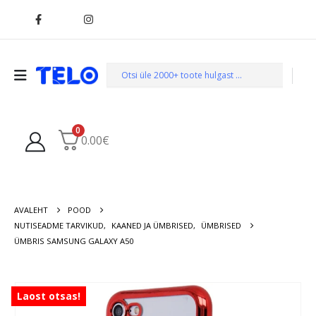
0
0.00
€
AVALEHT
POOD
NUTISEADME TARVIKUD
,
KAANED JA ÜMBRISED
,
ÜMBRISED
ÜMBRIS SAMSUNG GALAXY A50
Laost otsas!