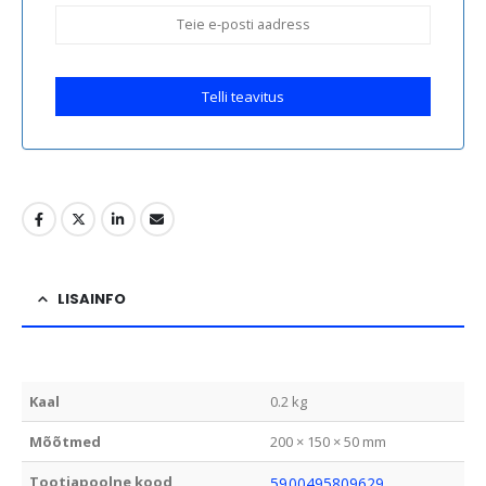
Telli teavitus
LISAINFO
Kaal
0.2 kg
Mõõtmed
200 × 150 × 50 mm
Tootjapoolne kood
5900495809629