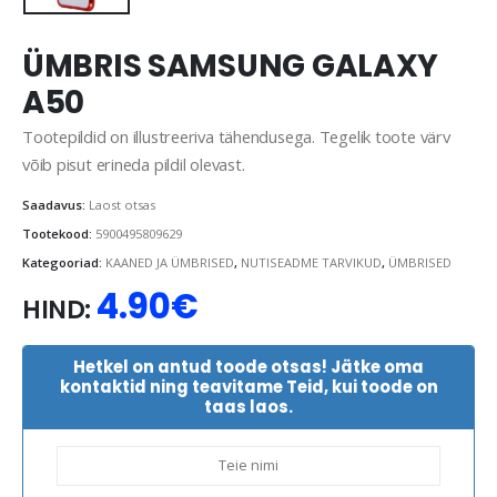
ÜMBRIS SAMSUNG GALAXY
A50
Tootepildid on illustreeriva tähendusega. Tegelik toote värv
võib pisut erineda pildil olevast.
Saadavus:
Laost otsas
Tootekood:
5900495809629
Kategooriad:
KAANED JA ÜMBRISED
,
NUTISEADME TARVIKUD
,
ÜMBRISED
4.90
€
HIND:
Hetkel on antud toode otsas! Jätke oma
kontaktid ning teavitame Teid, kui toode on
taas laos.