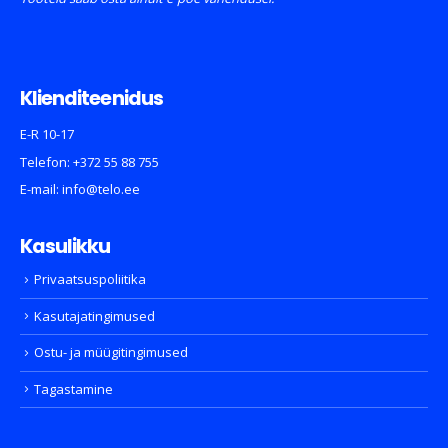
Klienditeenidus
E-R 10-17
Telefon:
+372 55 88 755
E-mail:
info@telo.ee
Kasulikku
Privaatsuspoliitika
Kasutajatingimused
Ostu- ja müügitingimused
Tagastamine