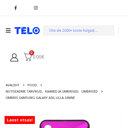
0
0.00
€
AVALEHT
POOD
NUTISEADME TARVIKUD
,
KAANED JA ÜMBRISED
,
ÜMBRISED
ÜMBRIS SAMSUNG GALAXY A50, LILLA-SININE
Laost otsas!