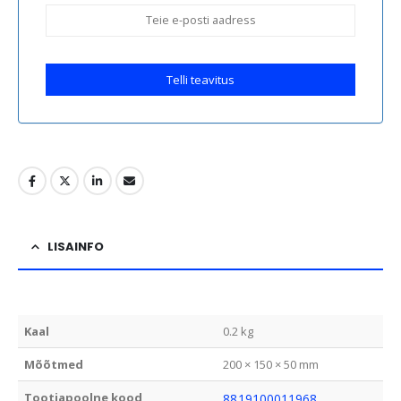
Telli teavitus
LISAINFO
Kaal
0.2 kg
Mõõtmed
200 × 150 × 50 mm
Tootjapoolne kood
8819100011968