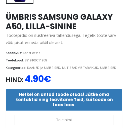
ÜMBRIS SAMSUNG GALAXY
A50, LILLA-SININE
Tootepildid on illustreeriva tähendusega. Tegelik toote värv
võib pisut erineda pildil olevast.
Saadavus:
Laost otsas
Tootekood:
8819100011968
Kategooriad:
KAANED JA ÜMBRISED
,
NUTISEADME TARVIKUD
,
ÜMBRISED
4.90
€
HIND:
Hetkel on antud toode otsas! Jätke oma
kontaktid ning teavitame Teid, kui toode on
taas laos.