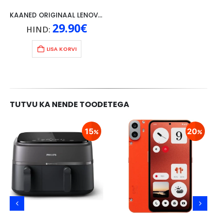
KAANED ORIGINAAL LENOVO TAB 4 10″, HALL
29.90
€
HIND:
LISA KORVI
TUTVU KA NENDE TOODETEGA
15
20