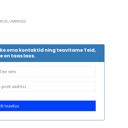
IKUD
,
ÜMBRISED
tke oma kontaktid ning teavitame Teid,
e on taas laos.
lli teavitus