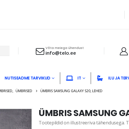
Võta meiega ühendust
info@telo.ee
NUTISEADME TARVIKUD
IT
ILU JA TER
MBRISED
,
ÜMBRISED
ÜMBRIS SAMSUNG GALAXY S20, LEHED
ÜMBRIS SAMSUNG GA
Tootepildid on illustreeriva tähendusega. Te