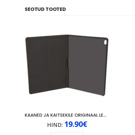
SEOTUD TOOTED
KAANED JA KAITSEKILE ORIGINAAL LENOVO P10, MUST
19.90
€
HIND: