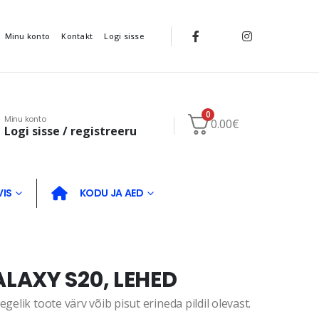
Minu konto
Kontakt
Logi sisse
0
Minu konto
0.00
€
Logi sisse / registreeru
VIS
KODU JA AED
LAXY S20, LEHED
gelik toote värv võib pisut erineda pildil olevast.