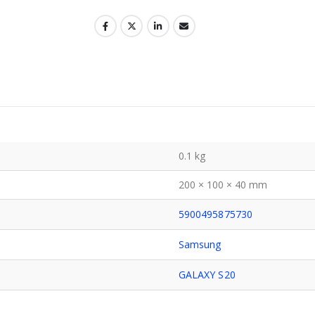
0.1 kg
200 × 100 × 40 mm
5900495875730
Samsung
GALAXY S20