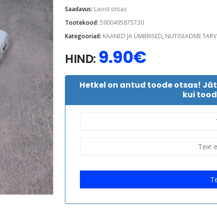
Saadavus:
Laost otsas
Tootekood:
5900495875730
Kategooriad:
KAANED JA ÜMBRISED
,
NUTISEADME TARV
9.90
€
HIND:
Hetkel on antud toode otsas! Jä
kui tood
Te