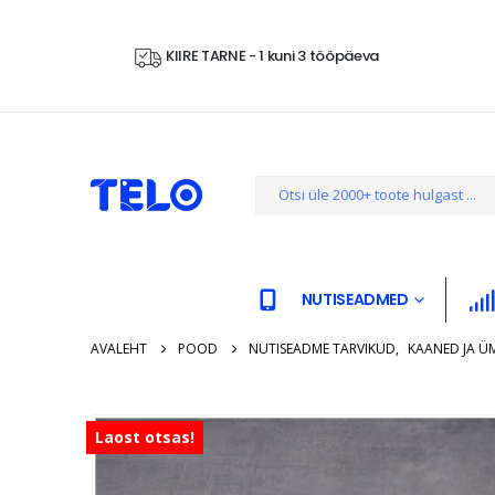
KIIRE TARNE - 1 kuni 3 tööpäeva
NUTISEADMED
AVALEHT
POOD
NUTISEADME TARVIKUD
,
KAANED JA Ü
Laost otsas!