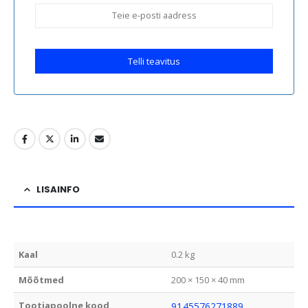
Telli teavitus
LISAINFO
Kaal
0.2 kg
Mõõtmed
200 × 150 × 40 mm
Tootjapoolne kood
9145576271889