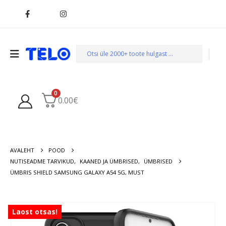
0
0.00
€
AVALEHT
POOD
NUTISEADME TARVIKUD
,
KAANED JA ÜMBRISED
,
ÜMBRISED
ÜMBRIS SHIELD SAMSUNG GALAXY A54 5G, MUST
Laost otsas!