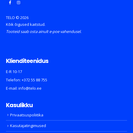
TELO © 2026
Kõik õigused kaitstud.
Tooteid saab osta ainult e-poe vahendusel.
Klienditeenidus
E-R 10-17
Telefon:
+372 55 88 755
E-mail:
info@telo.ee
Kasulikku
Privaatsuspoliitika
Kasutajatingimused