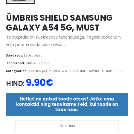
ÜMBRIS SHIELD SAMSUNG
GALAXY A54 5G, MUST
Tootepildid on illustreeriva tähendusega. Tegelik toote värv
võib pisut erineda pildil olevast.
Saadavus:
Laost otsas
Tootekood:
9145576271889
Kategooriad:
KAANED JA ÜMBRISED
,
NUTISEADME TARVIKUD
,
ÜMBRISED
9.90
€
HIND:
Hetkel on antud toode otsas! Jätke oma
kontaktid ning teavitame Teid, kui toode on
taas laos.