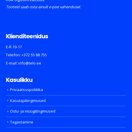
Tooteid saab osta ainult e-poe vahendusel.
Klienditeenidus
E-R 10-17
Telefon:
+372 55 88 755
E-mail:
info@telo.ee
Kasulikku
Privaatsuspoliitika
Kasutajatingimused
Ostu- ja müügitingimused
Tagastamine