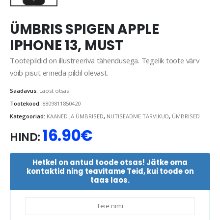
ÜMBRIS SPIGEN APPLE
IPHONE 13, MUST
Tootepildid on illustreeriva tähendusega. Tegelik toote värv
võib pisut erineda pildil olevast.
Saadavus:
Laost otsas
Tootekood:
8809811850420
Kategooriad:
KAANED JA ÜMBRISED
,
NUTISEADME TARVIKUD
,
ÜMBRISED
16.90
€
HIND:
Hetkel on antud toode otsas! Jätke oma
kontaktid ning teavitame Teid, kui toode on
taas laos.