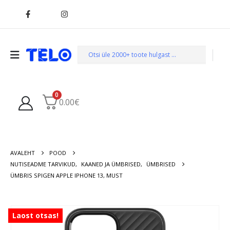
0
0.00
€
AVALEHT
POOD
NUTISEADME TARVIKUD
,
KAANED JA ÜMBRISED
,
ÜMBRISED
ÜMBRIS SPIGEN APPLE IPHONE 13, MUST
Laost otsas!