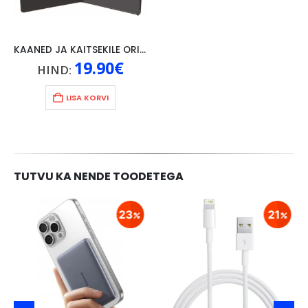
KAANED JA KAITSEKILE ORIGINAAL LENOVO P10, MUST
19.90
€
HIND:
LISA KORVI
TUTVU KA NENDE TOODETEGA
23
21