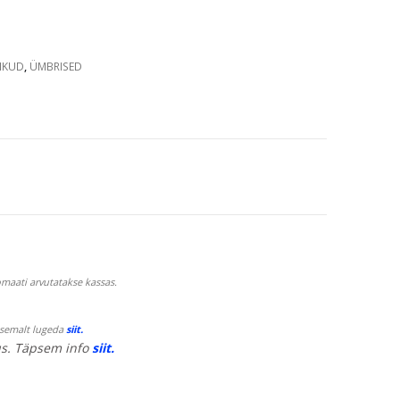
IKUD
,
ÜMBRISED
maati arvutatakse kassas.
psemalt lugeda
siit.
s. Täpsem info
siit.