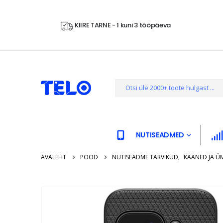
KIIRE TARNE - 1 kuni 3 tööpäeva
NUTISEADMED
AVALEHT
POOD
NUTISEADME TARVIKUD
,
KAANED JA Ü