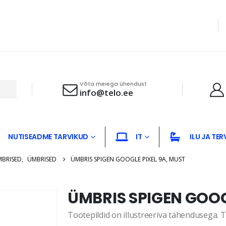
Võta meiega ühendust
info@telo.ee
NUTISEADME TARVIKUD
IT
ILU JA TER
MBRISED
,
ÜMBRISED
ÜMBRIS SPIGEN GOOGLE PIXEL 9A, MUST
ÜMBRIS SPIGEN GOOG
Tootepildid on illustreeriva tähendusega. Te