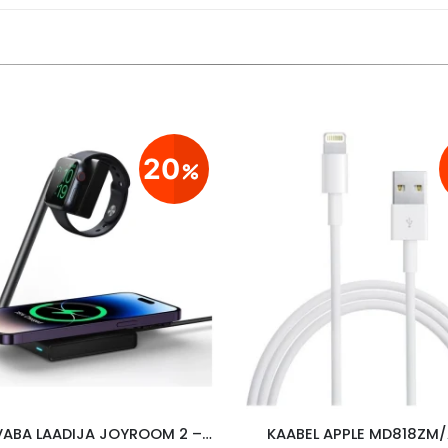
20
JUHTMEVABA LAADIJA JOYROOM 2 – IN- 1, 15W MAGSAFE, MUST
KAABEL APPLE MD818ZM/