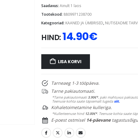
Saadavus:
Ainult 1 laos
Tootekood:
8809971238700
Kategooriad:
KAANED JA ÜMBRISED
,
NUTISEADME TARV
14.90
€
HIND:
LISA KORVI
Tarneaeg 1-3 tööpäeva.
Tarne pakiautomaati.
*Tarne pakiautomaati
3.90€*
, paki mahtuvus pakiauto
Teenuse kohta saate täpsemalt lugeda
siit.
Kohaletoimetamine kulleriga.
*Kullerteenuse hind
12.00€*
. Teenuse kohta saate tä
E-poest ostmisel
14-päevane
tagastusõigu