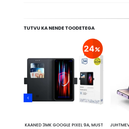
TUTVU KA NENDE TOODETEGA
29
24
KAASASKANTAV KÕLAR/RAADIO GRUNDIG FM, PRONKS
KAANED 3MK GOOGLE PIXEL 9A, MUST