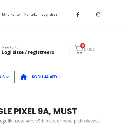
Minu konto
Kontakt
Logi sisse
0
Minu konto
0.00
€
Logi sisse / registreeru
VIS
KODU JA AED
LE PIXEL 9A, MUST
gelik toote värv võib pisut erineda pildil olevast.