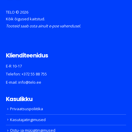
TELO © 2026
Kõik õigused kaitstud.
Tooteid saab osta ainult e-poe vahendusel.
Klienditeenidus
E-R 10-17
Telefon:
+372 55 88 755
E-mail:
info@telo.ee
Kasulikku
Privaatsuspoliitika
Kasutajatingimused
Ostu- ja müügitingimused