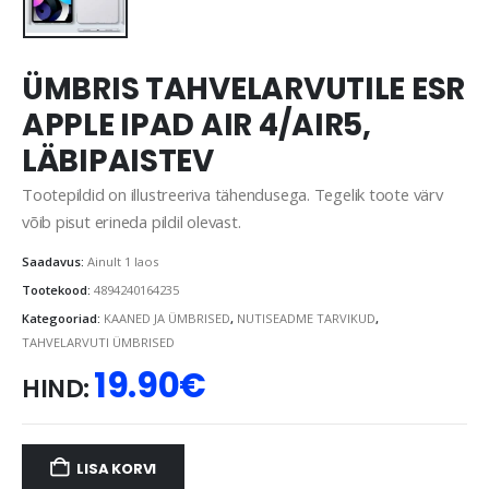
ÜMBRIS TAHVELARVUTILE ESR
APPLE IPAD AIR 4/AIR5,
LÄBIPAISTEV
Tootepildid on illustreeriva tähendusega. Tegelik toote värv
võib pisut erineda pildil olevast.
Saadavus:
Ainult 1 laos
Tootekood:
4894240164235
Kategooriad:
KAANED JA ÜMBRISED
,
NUTISEADME TARVIKUD
,
TAHVELARVUTI ÜMBRISED
19.90
€
HIND:
LISA KORVI