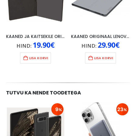
KAANED JA KAITSEKILE ORIGINAAL LENOVO P10, MUST
KAANED ORIGINAAL LENOVO TAB 4 10″, HALL
19.90
€
29.90
€
HIND:
HIND:
LISA KORVI
LISA KORVI
TUTVU KA NENDE TOODETEGA
9
23