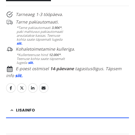
Tarneaeg 1-3 tööpäeva.
Tarne pakiautomaati.
*Tarne pakiautomaati
3.90€*
,
paki mahtuvus pakiautomaati
arvutatakse kassas. Teenuse
kohta saate täpsemalt lugeda
siit.
Kohaletoimetamine kulleriga.
*Kullerteenuse hind
12.00€*
.
Teenuse kohta saate täpsemalt
lugeda
siit.
E-poest ostmisel
14-päevane
tagastusõigus. Täpsem
info
siit.
LISAINFO