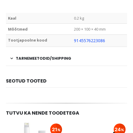
Kaal
0.2 kg
Mõõtmed
200 × 100 × 40 mm
Tootjapoolne kood
9145576223086
TARNEMEETODID/SHIPPING
SEOTUD TOOTED
TUTVU KA NENDE TOODETEGA
21
24