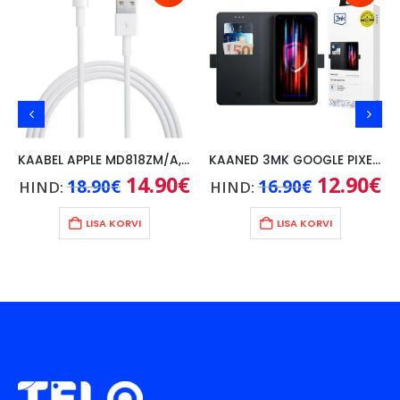
KAABEL APPLE MD818ZM/A, 1M
KAANED 3MK GOOGLE PIXEL 9A, MUST
Praegune
Algne
14.90
€
Praegune
Algne
12.90
€
Pr
18.90
€
16.90
€
HIND:
HIND:
hind
hind
hind
hind
hi
on:
oli:
on:
oli:
on
17.90€.
18.90€.
14.90€.
16.90€.
12
LISA KORVI
LISA KORVI