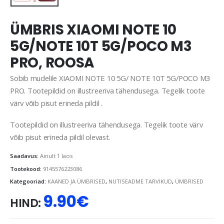
ÜMBRIS XIAOMI NOTE 10
5G/NOTE 10T 5G/POCO M3
PRO, ROOSA
Sobib mudelile XIAOMI NOTE 10 5G/ NOTE 10T 5G/POCO M3
PRO. Tootepildid on illustreeriva tähendusega. Tegelik toote
värv võib pisut erineda pildil .
Tootepildid on illustreeriva tähendusega. Tegelik toote värv
võib pisut erineda pildil olevast.
Saadavus:
Ainult 1 laos
Tootekood:
9145576223086
Kategooriad:
KAANED JA ÜMBRISED
,
NUTISEADME TARVIKUD
,
ÜMBRISED
9.90
€
HIND: