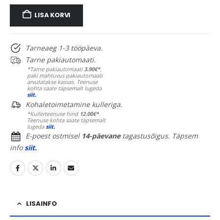
LISA KORVI
Tarneaeg 1-3 tööpäeva.
Tarne pakiautomaati.
*Tarne pakiautomaati
3.90€*
,
paki mahtuvus pakiautomaati
arvutatakse kassas. Teenuse
kohta saate täpsemalt lugeda
siit.
Kohaletoimetamine kulleriga.
*Kullerteenuse hind
12.00€*
.
Teenuse kohta saate täpsemalt
lugeda
siit.
E-poest ostmisel
14-päevane
tagastusõigus. Täpsem
info
siit.
LISAINFO