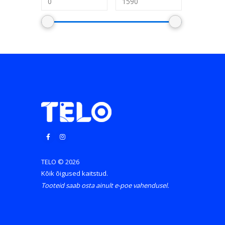
TELO © 2026
Kõik õigused kaitstud.
Tooteid saab osta ainult e-poe vahendusel.