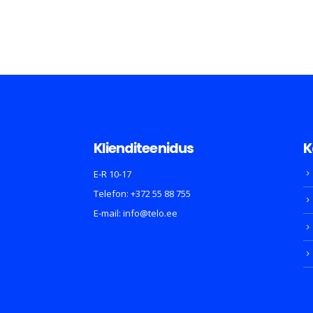
Klienditeenidus
K
E-R 10-17
Telefon:
+372 55 88 755
E-mail:
info@telo.ee