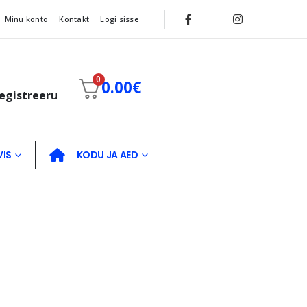
Minu konto
Kontakt
Logi sisse
0
0.00
€
registreeru
VIS
KODU JA AED