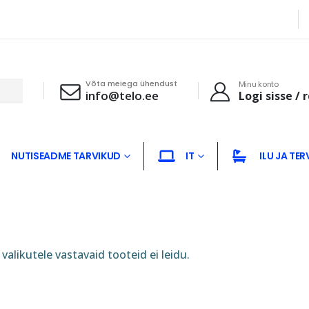
Võta meiega ühendust
Minu konto
info@telo.ee
Logi sisse / 
NUTISEADME TARVIKUD
IT
ILU JA TER
valikutele vastavaid tooteid ei leidu.