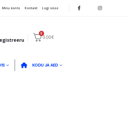
Minu konto
Kontakt
Logi sisse
0
0.00
€
registreeru
VIS
KODU JA AED