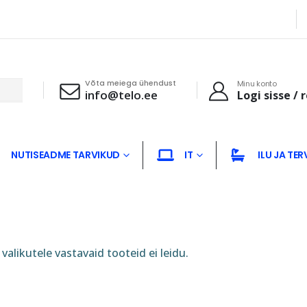
Võta meiega ühendust
Minu konto
info@telo.ee
Logi sisse / 
NUTISEADME TARVIKUD
IT
ILU JA TER
valikutele vastavaid tooteid ei leidu.