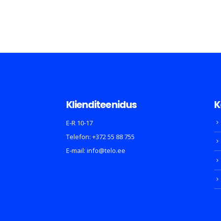
Klienditeenidus
K
E-R 10-17
Telefon:
+372 55 88 755
E-mail:
info@telo.ee