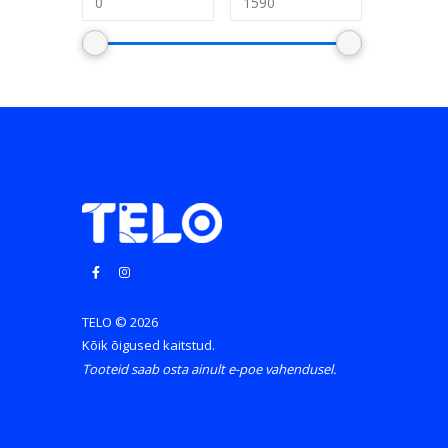
TELO © 2026
Kõik õigused kaitstud.
Tooteid saab osta ainult e-poe vahendusel.