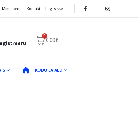
Minu konto
Kontakt
Logi sisse
0
0.00
€
registreeru
VIS
KODU JA AED