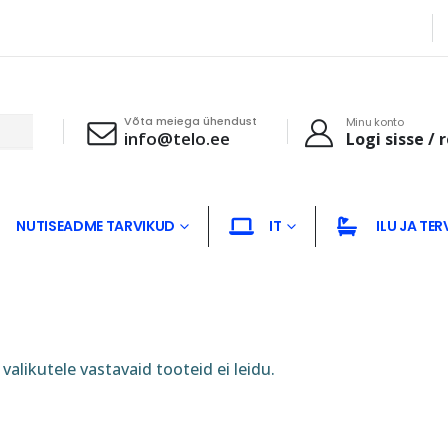
Võta meiega ühendust
Minu konto
info@telo.ee
Logi sisse / 
NUTISEADME TARVIKUD
IT
ILU JA TER
valikutele vastavaid tooteid ei leidu.