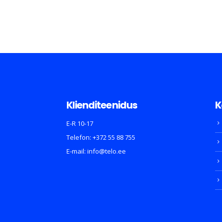
Klienditeenidus
K
E-R 10-17
Telefon:
+372 55 88 755
E-mail:
info@telo.ee