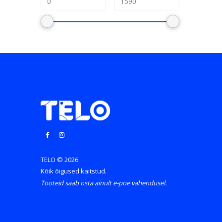
TELO © 2026
Kõik õigused kaitstud.
Tooteid saab osta ainult e-poe vahendusel.