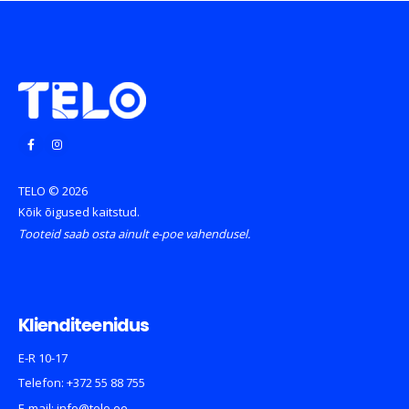
TELO © 2026
Kõik õigused kaitstud.
Tooteid saab osta ainult e-poe vahendusel.
Klienditeenidus
E-R 10-17
Telefon:
+372 55 88 755
E-mail:
info@telo.ee