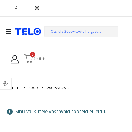
0
0.00
€
AVALEHT
POOD
5900495892539
Sinu valikutele vastavaid tooteid ei leidu.