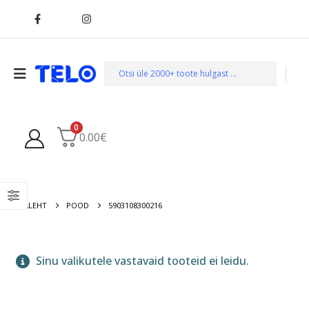
0
0.00
€
AVALEHT
POOD
5903108300216
Sinu valikutele vastavaid tooteid ei leidu.