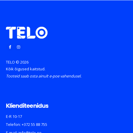
TELO © 2026
Kõik õigused kaitstud.
Tooteid saab osta ainult e-poe vahendusel.
Klienditeenidus
E-R 10-17
Telefon:
+372 55 88 755
E-mail:
info@telo.ee