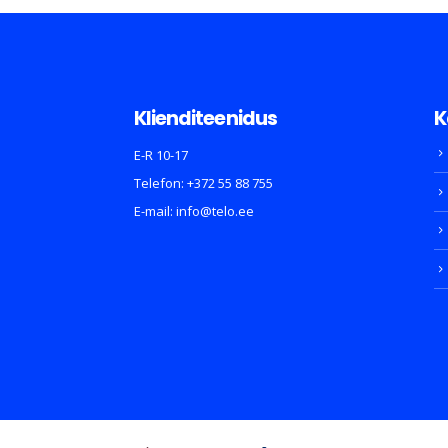
Klienditeenidus
K
E-R 10-17
Telefon:
+372 55 88 755
E-mail:
info@telo.ee