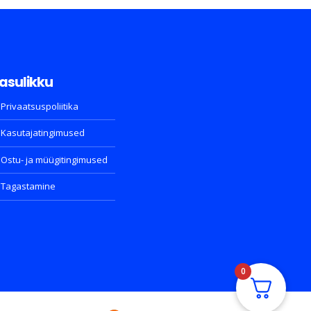
asulikku
Privaatsuspoliitika
Kasutajatingimused
Ostu- ja müügitingimused
Tagastamine
0