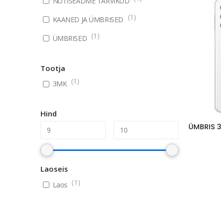
NUTISEADME TARVIKUD
(
1
)
KAANED JA ÜMBRISED
(
1
)
ÜMBRISED
Tootja
(
1
)
3MK
Hind
Laoseis
(
1
)
Laos