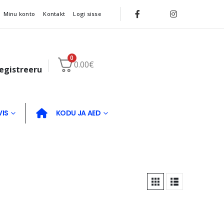
Minu konto
Kontakt
Logi sisse
0
0.00
€
registreeru
VIS
KODU JA AED