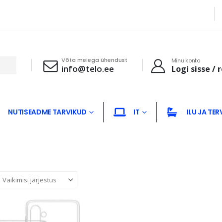
Võta meiega ühendust
Minu konto
info@telo.ee
Logi sisse / 
NUTISEADME TARVIKUD
IT
ILU JA TER