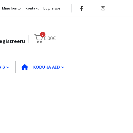
Minu konto
Kontakt
Logi sisse
0
0.00
€
registreeru
VIS
KODU JA AED