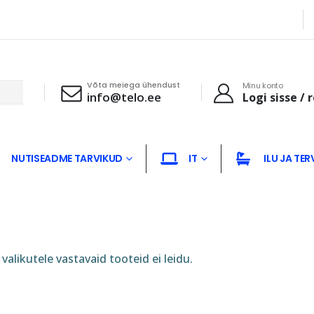
Võta meiega ühendust
Minu konto
info@telo.ee
Logi sisse / 
NUTISEADME TARVIKUD
IT
ILU JA TER
valikutele vastavaid tooteid ei leidu.