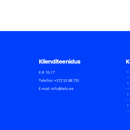
Klienditeenidus
K
E-R 10-17
Telefon:
+372 55 88 755
E-mail:
info@telo.ee