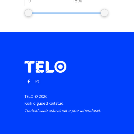
TELO © 2026
Kõik õigused kaitstud.
Tooteid saab osta ainult e-poe vahendusel.