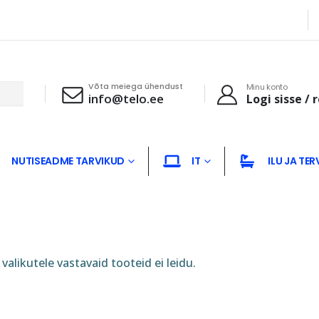
Võta meiega ühendust
Minu konto
info@telo.ee
Logi sisse / 
NUTISEADME TARVIKUD
IT
ILU JA TER
valikutele vastavaid tooteid ei leidu.