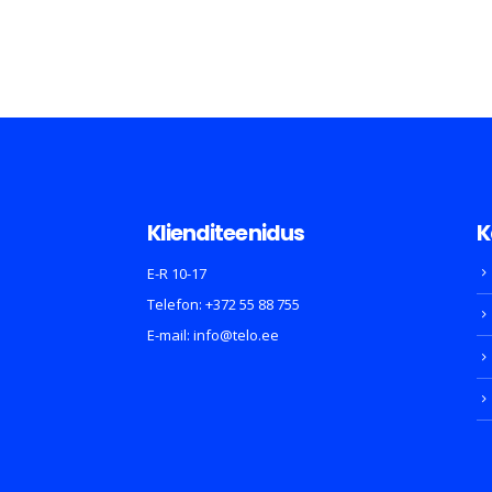
Klienditeenidus
K
E-R 10-17
Telefon:
+372 55 88 755
E-mail:
info@telo.ee