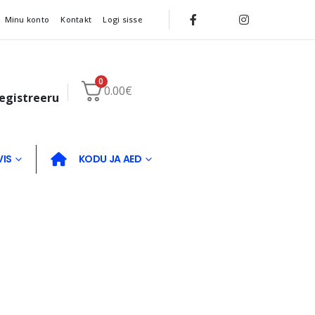
Minu konto
Kontakt
Logi sisse
0
0.00
€
registreeru
VIS
KODU JA AED