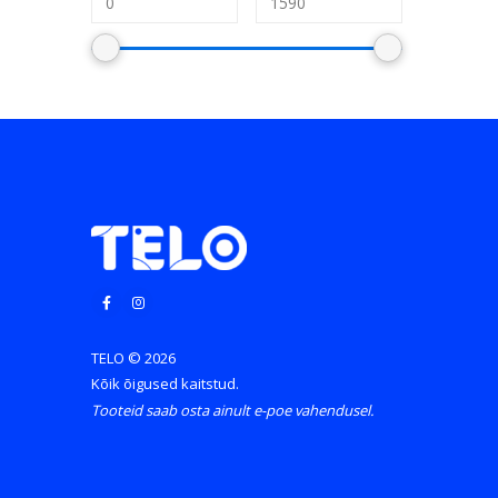
TELO © 2026
Kõik õigused kaitstud.
Tooteid saab osta ainult e-poe vahendusel.