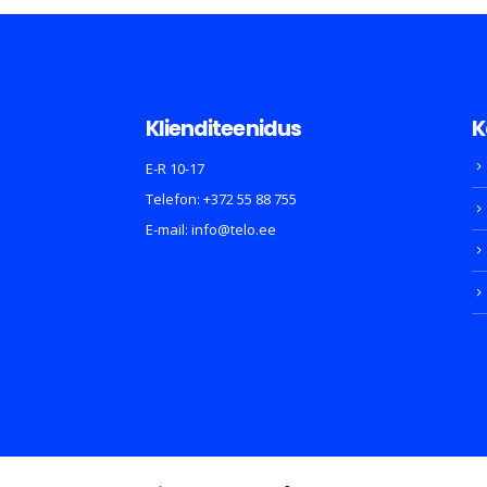
Klienditeenidus
K
E-R 10-17
Telefon:
+372 55 88 755
E-mail:
info@telo.ee