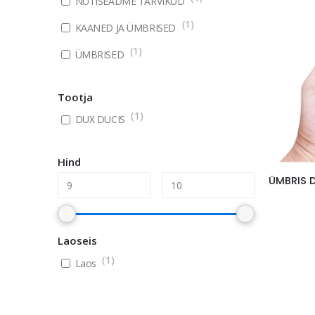
NUTISEADME TARVIKUD
(
1
)
KAANED JA ÜMBRISED
(
1
)
ÜMBRISED
Tootja
(
1
)
DUX DUCIS
Hind
Laoseis
(
1
)
Laos