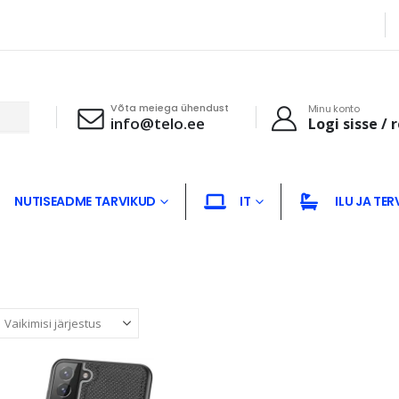
Võta meiega ühendust
Minu konto
info@telo.ee
Logi sisse / 
NUTISEADME TARVIKUD
IT
ILU JA TER