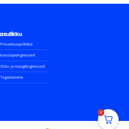
asulikku
Privaatsuspoliitika
Kasutajatingimused
Ostu- ja müügitingimused
Tagastamine
0