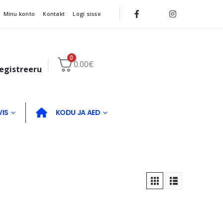
Minu konto
Kontakt
Logi sisse
0
0.00
€
registreeru
VIS
KODU JA AED