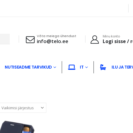
Võta meiega ühendust
Minu konto
info@telo.ee
Logi sisse / 
NUTISEADME TARVIKUD
IT
ILU JA TER