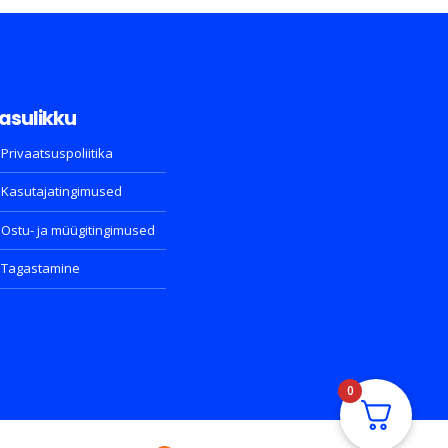
asulikku
Privaatsuspoliitika
Kasutajatingimused
Ostu- ja müügitingimused
Tagastamine
0