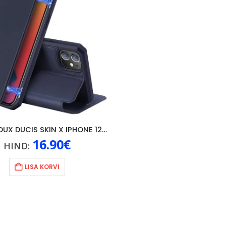
KAANED DUX DUCIS SKIN X IPHONE 12/12 PRO, SININE
16.90
€
HIND:
LISA KORVI