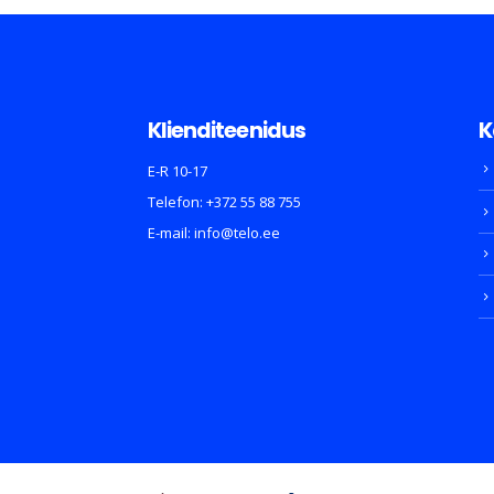
Klienditeenidus
K
E-R 10-17
Telefon:
+372 55 88 755
E-mail:
info@telo.ee