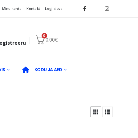
Minu konto
Kontakt
Logi sisse
0
0.00
€
registreeru
VIS
KODU JA AED