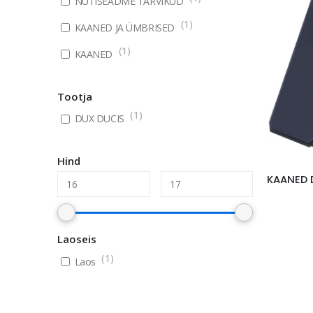
NUTISEADME TARVIKUD
(
1
)
KAANED JA ÜMBRISED
(
1
)
KAANED
Tootja
(
1
)
DUX DUCIS
Hind
Laoseis
(
1
)
Laos