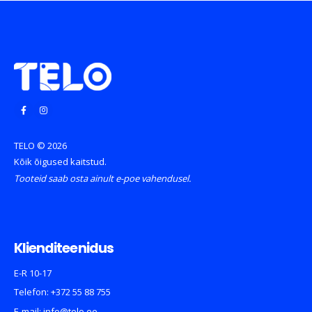
TELO © 2026
Kõik õigused kaitstud.
Tooteid saab osta ainult e-poe vahendusel.
Klienditeenidus
E-R 10-17
Telefon:
+372 55 88 755
E-mail:
info@telo.ee