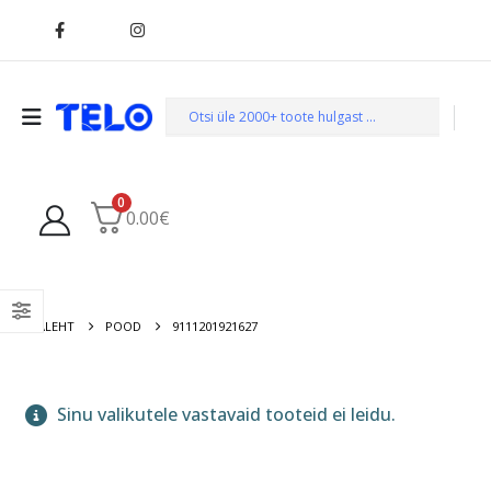
0
0.00
€
AVALEHT
POOD
9111201921627
Sinu valikutele vastavaid tooteid ei leidu.