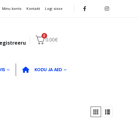
Minu konto
Kontakt
Logi sisse
0
0.00
€
registreeru
VIS
KODU JA AED