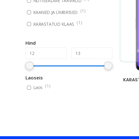
NUTISEADME TARVIKUD
(
1
)
KAANED JA ÜMBRISED
(
1
)
KARASTATUD KLAAS
Hind
Laoseis
KARAS
(
1
)
Laos