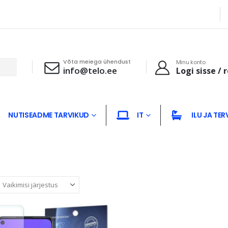
Võta meiega ühendust
Minu konto
info@telo.ee
Logi sisse / 
NUTISEADME TARVIKUD
IT
ILU JA TER