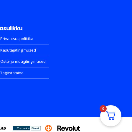
asulikku
Privaatsuspoliitika
Kasutajatingimused
Ostu- ja müügitingimused
Tagastamine
0