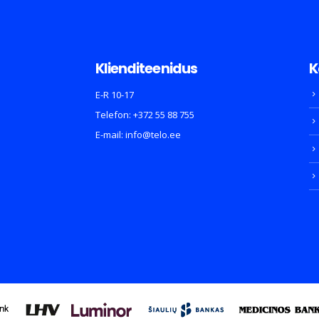
Klienditeenidus
K
E-R 10-17
Telefon:
+372 55 88 755
E-mail:
info@telo.ee