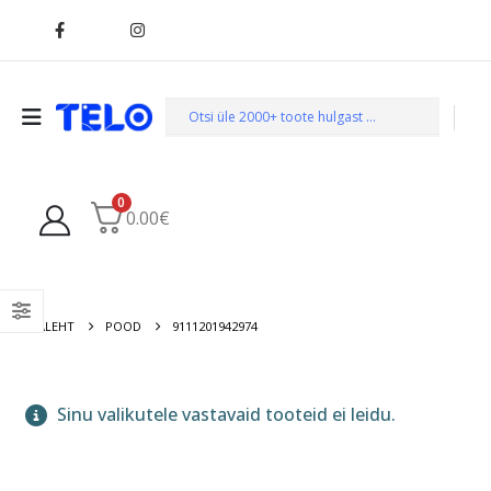
0
0.00
€
AVALEHT
POOD
9111201942974
Sinu valikutele vastavaid tooteid ei leidu.