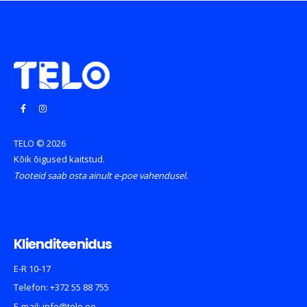
TELO © 2026
Kõik õigused kaitstud.
Tooteid saab osta ainult e-poe vahendusel.
Klienditeenidus
E-R 10-17
Telefon:
+372 55 88 755
E-mail:
info@telo.ee