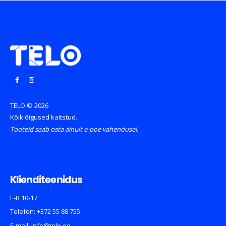
TELO © 2026
Kõik õigused kaitstud.
Tooteid saab osta ainult e-poe vahendusel.
Klienditeenidus
E-R 10-17
Telefon:
+372 55 88 755
E-mail:
info@telo.ee