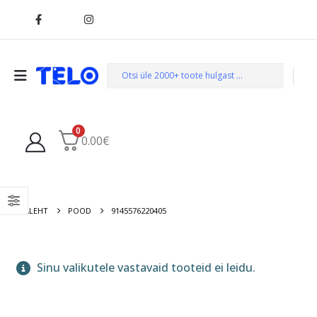
0
0.00
€
AVALEHT
POOD
9145576220405
Sinu valikutele vastavaid tooteid ei leidu.