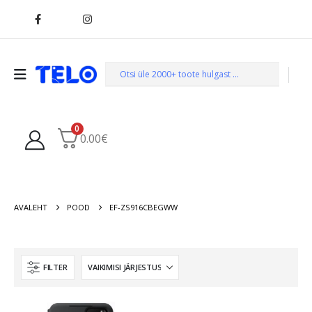
0
0.00
€
AVALEHT
POOD
EF-ZS916CBEGWW
FILTER