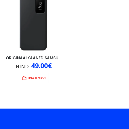
ORIGINAALKAANED SAMSUNG GALAXY S23 +, MUST
49.00
€
HIND:
LISA KORVI