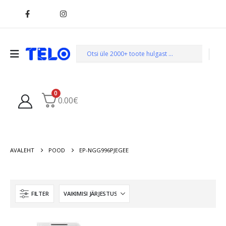
0
0.00
€
AVALEHT
POOD
EP-NGG996PJEGEE
FILTER