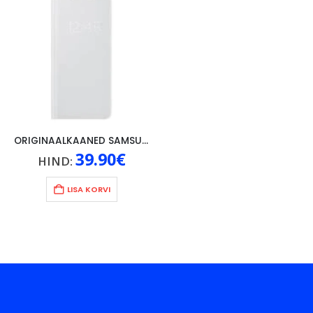
ORIGINAALKAANED SAMSUNG GALAXY S21+/S21+ 5G, SMART LED ANTIMICROBAL COATING, HALL
39.90
€
HIND:
LISA KORVI