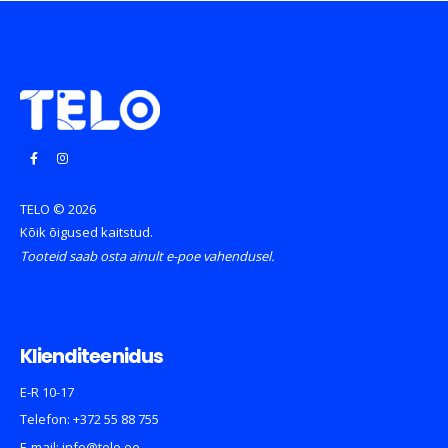
TELO © 2026
Kõik õigused kaitstud.
Tooteid saab osta ainult e-poe vahendusel.
Klienditeenidus
E-R 10-17
Telefon:
+372 55 88 755
E-mail:
info@telo.ee