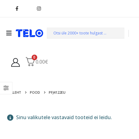
0
0.00
€
AVALEHT
POOD
PFJ4122EU
Sinu valikutele vastavaid tooteid ei leidu.