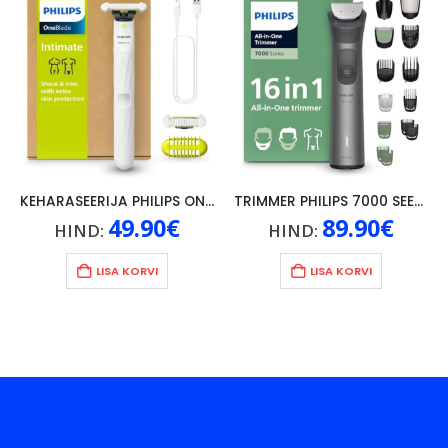
KEHARASEERIJA PHILIPS ONEBLADE INTIIMPIIRKONNA RASEERIMINE, WET/DRY, VALGE
TRIMMER PHILIPS 7000 SEERIA 16-in-1, JUUKSED/HABE/KEHA
49.90
€
89.90
€
HIND:
HIND:
LISA KORVI
LISA KORVI