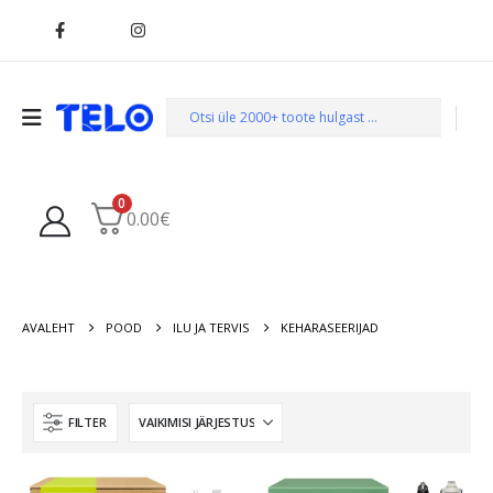
0
0.00
€
AVALEHT
POOD
ILU JA TERVIS
KEHARASEERIJAD
FILTER