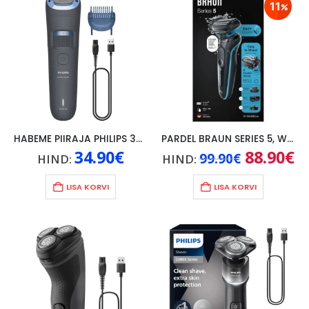
11
HABEME PIIRAJA PHILIPS 3000 SERIES
PARDEL BRAUN SERIES 5, WET/DRY, MUST
34.90
€
Algne
88.90
€
Pr
99.90
€
HIND:
HIND:
hind
hi
oli:
on
99.90€.
88
LISA KORVI
LISA KORVI