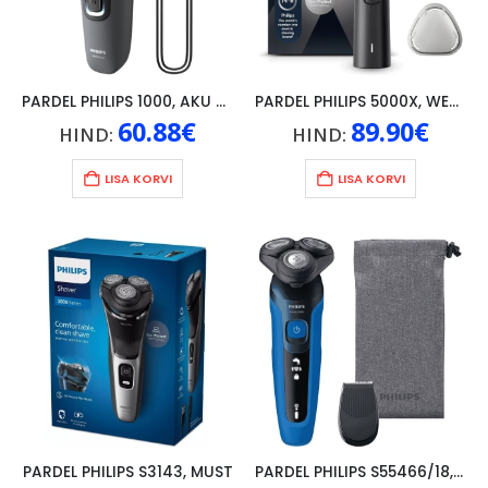
PARDEL PHILIPS 1000, AKU 8H, HALL
PARDEL PHILIPS 5000X, WET/DRY, PUUDUB LAADIMISADAPTER, MUST
60.88
€
89.90
€
HIND:
HIND:
LISA KORVI
LISA KORVI
PARDEL PHILIPS S3143, MUST
PARDEL PHILIPS S55466/18, WET/DRY, SININE