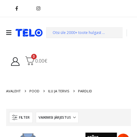
0
0.00
€
AVALEHT
POOD
ILU JA TERVIS
PARDLID
FILTER