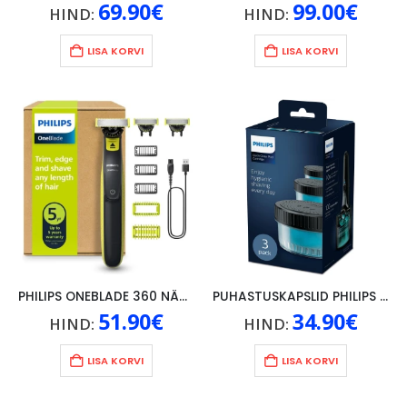
69.90
€
99.00
€
HIND:
HIND:
LISA KORVI
LISA KORVI
PHILIPS ONEBLADE 360 NÄGU JA KEHA
PUHASTUSKAPSLID PHILIPS 3TK
51.90
€
34.90
€
HIND:
HIND:
LISA KORVI
LISA KORVI