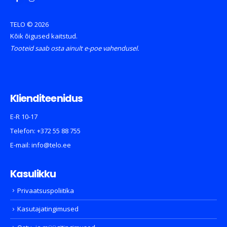
TELO © 2026
Kõik õigused kaitstud.
Tooteid saab osta ainult e-poe vahendusel.
Klienditeenidus
E-R 10-17
Telefon:
+372 55 88 755
E-mail:
info@telo.ee
Kasulikku
Privaatsuspoliitika
Kasutajatingimused