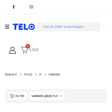
0
0.00
€
AVALEHT
POOD
IT
PABERID
FILTER