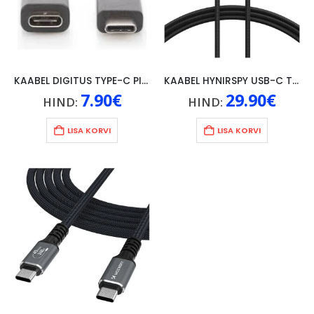
KAABEL DIGITUS TYPE-C PIKENDUS 2M, MUST
KAABEL HYNIRSPY USB-C THUNDERBOLT 5, 240W/8K 60Hz, 1M, MUST
7.90
€
29.90
€
HIND:
HIND:
LISA KORVI
LISA KORVI