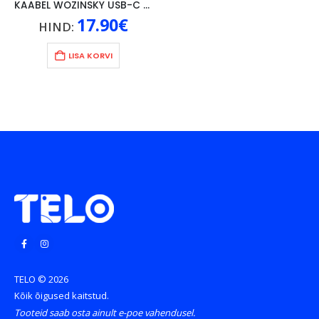
KAABEL WOZINSKY USB-C THUNDERBOLT 4, 240W, 4K, 1M, MUST
17.90
€
HIND:
LISA KORVI
TELO © 2026
Kõik õigused kaitstud.
Tooteid saab osta ainult e-poe vahendusel.