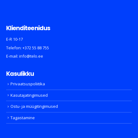
Klienditeenidus
E-R 10-17
Telefon:
+372 55 88 755
E-mail:
info@telo.ee
Kasulikku
Privaatsuspoliitika
Kasutajatingimused
Ostu- ja müügitingimused
Tagastamine