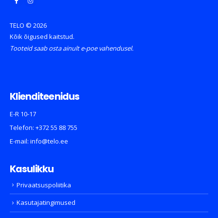
TELO © 2026
Kõik õigused kaitstud.
Tooteid saab osta ainult e-poe vahendusel.
Klienditeenidus
E-R 10-17
Telefon:
+372 55 88 755
E-mail:
info@telo.ee
Kasulikku
Privaatsuspoliitika
Kasutajatingimused