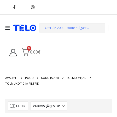
0
0.00
€
AVALEHT
POOD
KODU JA AED
TOLMUIMEJAD
TOLMUKOTID JA FILTRID
FILTER