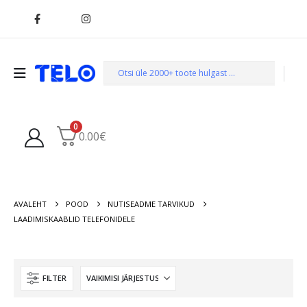
0
0.00
€
AVALEHT
POOD
NUTISEADME TARVIKUD
LAADIMISKAABLID TELEFONIDELE
FILTER