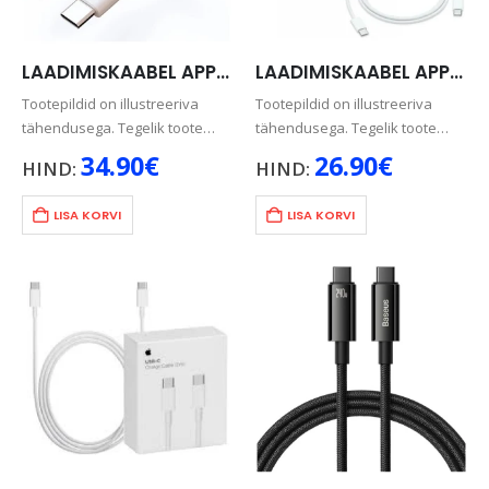
LAADIMISKAABEL APPLE USB-C -> LIGHTNING, 2M
LAADIMISKAABEL APPLE USB-C 60W, 1M, VALGE
Tootepildid on illustreeriva
Tootepildid on illustreeriva
tähendusega. Tegelik toote
tähendusega. Tegelik toote
värv võib pisut erineda pildil
värv võib pisut erineda pildil
34.90
€
26.90
€
HIND:
HIND:
olevast.
olevast.
LISA KORVI
LISA KORVI