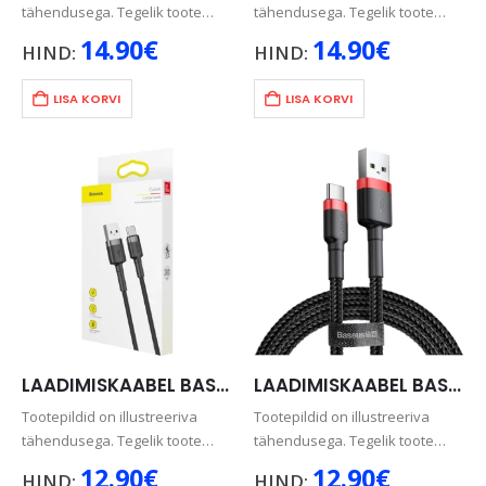
tähendusega. Tegelik toote
tähendusega. Tegelik toote
värv võib pisut erineda pildil
värv võib pisut erineda pildil
14.90
€
14.90
€
HIND:
HIND:
olevast.
olevast.
LISA KORVI
LISA KORVI
LAADIMISKAABEL BASEUS TYPE-C, 2A, 2M, MUST
LAADIMISKAABEL BASEUS TYPE-C, 2M, MUST
Tootepildid on illustreeriva
Tootepildid on illustreeriva
tähendusega. Tegelik toote
tähendusega. Tegelik toote
värv võib pisut erineda pildil
värv võib pisut erineda pildil
12.90
€
12.90
€
HIND:
HIND: