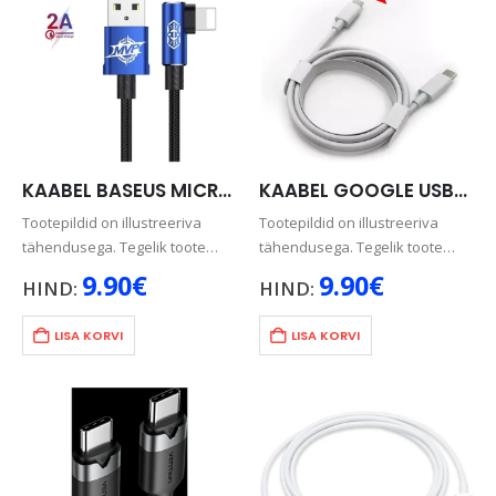
KAABEL BASEUS MICRO USB NURGAGA, 1.5A, 1M, SININE
KAABEL GOOGLE USB-C – USB-C 18W ORIG.
Tootepildid on illustreeriva
Tootepildid on illustreeriva
tähendusega. Tegelik toote
tähendusega. Tegelik toote
värv võib pisut erineda pildil
värv võib pisut erineda pildil
9.90
€
9.90
€
HIND:
HIND:
olevast.
olevast.
LISA KORVI
LISA KORVI