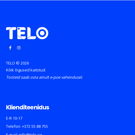
TELO © 2026
Kõik õigused kaitstud.
Tooteid saab osta ainult e-poe vahendusel.
Klienditeenidus
E-R 10-17
Telefon:
+372 55 88 755
E-mail:
info@telo.ee