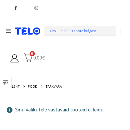
0
0.00
€
AVALEHT
POOD
TARKVARA
Sinu valikutele vastavaid tooteid ei leidu.