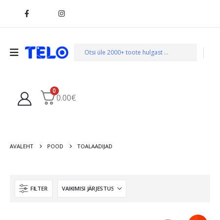
0
0.00
€
AVALEHT
POOD
TOALAADIJAD
FILTER