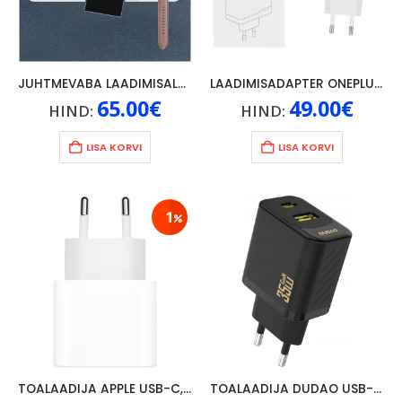
JUHTMEVABA LAADIMISALUS SAMSUNG TRIO 25W USB-C LAADIJA, USB-C LAADIMISKAABEL, VALGE
LAADIMISADAPTER ONEPLUS SUPERVOOC 100W, USB, USB-C, VALGE
65.00
€
49.00
€
HIND:
HIND:
LISA KORVI
LISA KORVI
1
TOALAADIJA APPLE USB-C, 20W
TOALAADIJA DUDAO USB-A+ USB-C, 35W, MUST