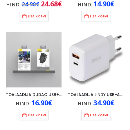
Algne
24.68
€
Praegune
14.90
€
24.90
€
HIND:
HIND:
hind
hind
oli:
on:
24.90€.
24.68€.
LISA KORVI
LISA KORVI
TOALAADIJA DUDAO USB+ 2xUSB-C, 65W
TOALAADIJA LINDY USB-A/USB-C 65W, VALGE
16.90
€
34.90
€
HIND:
HIND:
LISA KORVI
LISA KORVI