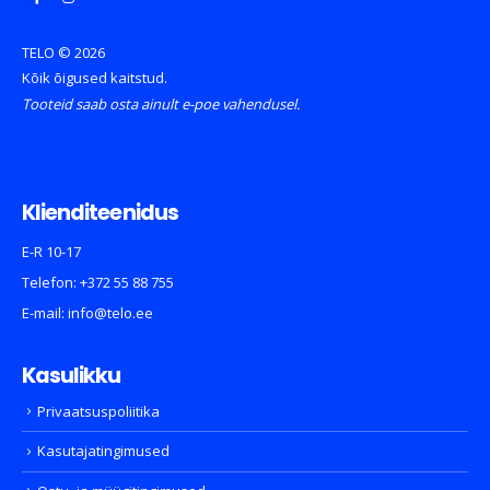
TELO © 2026
Kõik õigused kaitstud.
Tooteid saab osta ainult e-poe vahendusel.
Klienditeenidus
E-R 10-17
Telefon:
+372 55 88 755
E-mail:
info@telo.ee
Kasulikku
Privaatsuspoliitika
Kasutajatingimused