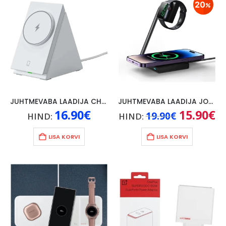
20
JUHTMEVABA LAADIJA CHOETECH 3- IN- 1, VALGE
JUHTMEVABA LAADIJA JOYROOM 2 – IN- 1, 15W MAGSAFE, MUST
16.90
€
Algne
15.90
€
Pr
19.90
€
HIND:
HIND:
hind
hi
oli:
on
19.90€.
15
LISA KORVI
LISA KORVI