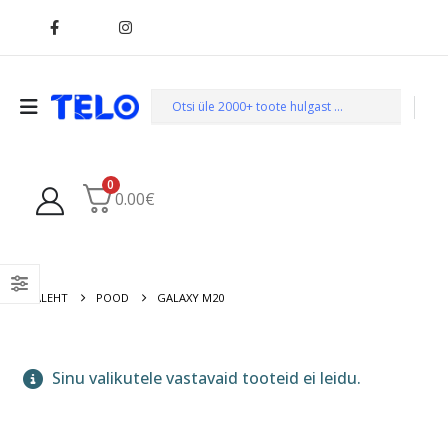
0
0.00
€
AVALEHT
POOD
GALAXY M20
Sinu valikutele vastavaid tooteid ei leidu.