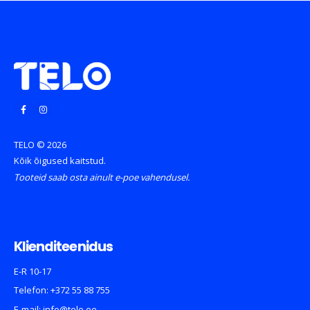
TELO © 2026
Kõik õigused kaitstud.
Tooteid saab osta ainult e-poe vahendusel.
Klienditeenidus
E-R 10-17
Telefon:
+372 55 88 755
E-mail:
info@telo.ee