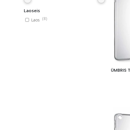
Laoseis
(
8
)
Laos