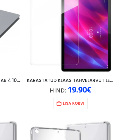
KAANED ORIGINAAL LENOVO TAB 4 10″, HALL
KARASTATUD KLAAS TAHVELARVUTILE WOSINZKT LENOVO TAB P11 (GEN. 1)
19.90
€
HIND:
LISA KORVI