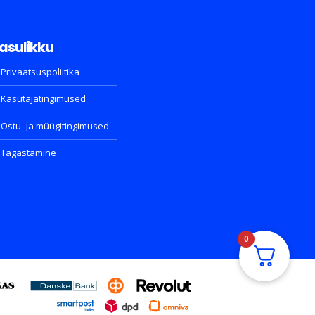
asulikku
Privaatsuspoliitika
Kasutajatingimused
Ostu- ja müügitingimused
Tagastamine
0