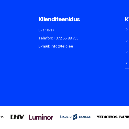
Klienditeenidus
K
E-R 10-17
Telefon:
+372 55 88 755
E-mail:
info@telo.ee