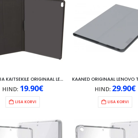
KAANED JA KAITSEKILE ORIGINAAL LENOVO P10, MUST
19.90
€
29.90
€
HIND:
HIND:
LISA KORVI
LISA KORVI