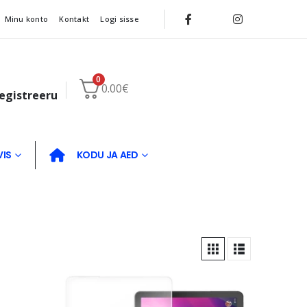
Minu konto
Kontakt
Logi sisse
0
0.00
€
registreeru
VIS
KODU JA AED