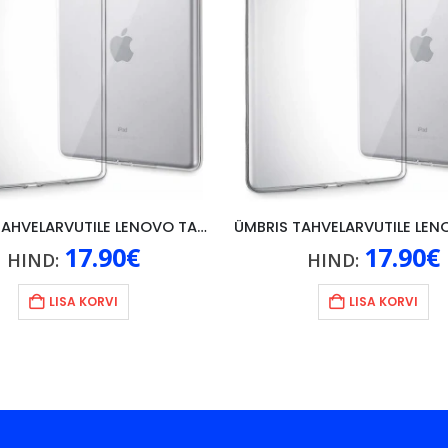
ÜMBRIS TAHVELARVUTILE LENOVO TAB P11 (GEN. 2), LÄBIPAISTEV
17.90
€
17.90
€
HIND:
HIND:
LISA KORVI
LISA KORVI