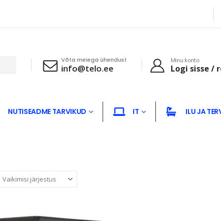
Võta meiega ühendust
Minu konto
info@telo.ee
Logi sisse / 
NUTISEADME TARVIKUD
IT
ILU JA TER