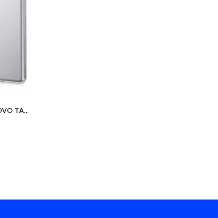
ÜMBRIS TAHVELARVUTILE LENOVO TAB P11/P11 PLUS (GEN. 1), LÄBIPAISTEV