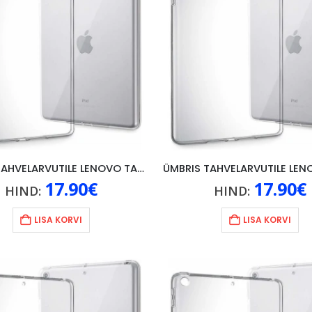
ÜMBRIS TAHVELARVUTILE LENOVO TAB M10 (GEN. 1), LÄBIPAISTEV
17.90
€
17.90
€
HIND:
HIND:
LISA KORVI
LISA KORVI