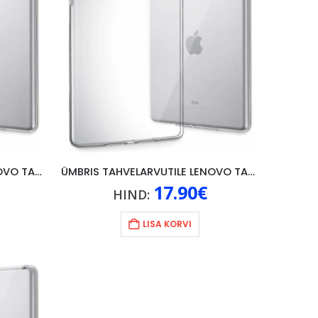
ÜMBRIS TAHVELARVUTILE LENOVO TAB M10 (GEN. 2), LÄBIPAISTEV
ÜMBRIS TAHVELARVUTILE LENOVO TAB M10 (GEN. 3), LÄBIPAISTEV
17.90
€
HIND:
LISA KORVI