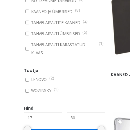
NUTISEADME TARVIKUD
(
8
)
KAANED JA ÜMBRISED
(
2
)
TAHVELARVUTITE KAANED
(
5
)
TAHVELARVUTI ÜMBRISED
(
1
)
TAHVELARVUTI KARASTATUD
KLAAS
Tootja
(
2
)
LENOVO
(
1
)
WOZINSKY
Hind