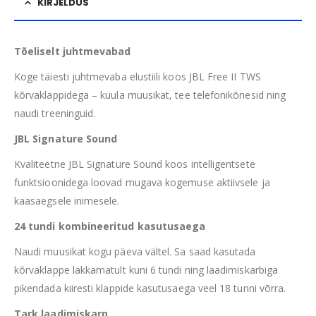
KIRJELDUS
Tõeliselt juhtmevabad
Koge täiesti juhtmevaba elustiili koos JBL Free II TWS
kõrvaklappidega – kuula muusikat, tee telefonikõnesid ning
naudi treeninguid.
JBL Signature Sound
Kvaliteetne JBL Signature Sound koos intelligentsete
funktsioonidega loovad mugava kogemuse aktiivsele ja
kaasaegsele inimesele.
24 tundi kombineeritud kasutusaega
Naudi muusikat kogu päeva vältel. Sa saad kasutada
kõrvaklappe lakkamatult kuni 6 tundi ning laadimiskarbiga
pikendada kiiresti klappide kasutusaega veel 18 tunni võrra.
Tark laadimiskarp