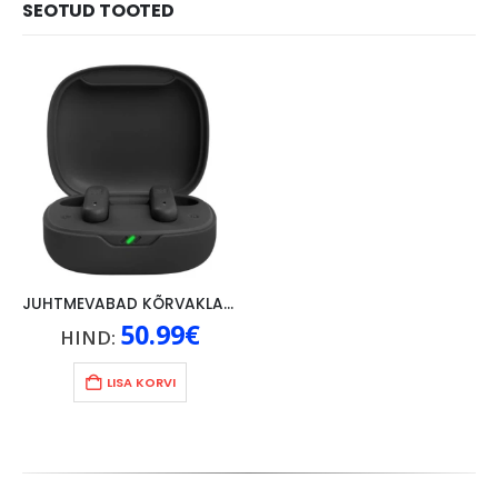
SEOTUD TOOTED
JUHTMEVABAD KÕRVAKLAPID JBL WAVE 200, MUST
50.99
€
HIND:
LISA KORVI