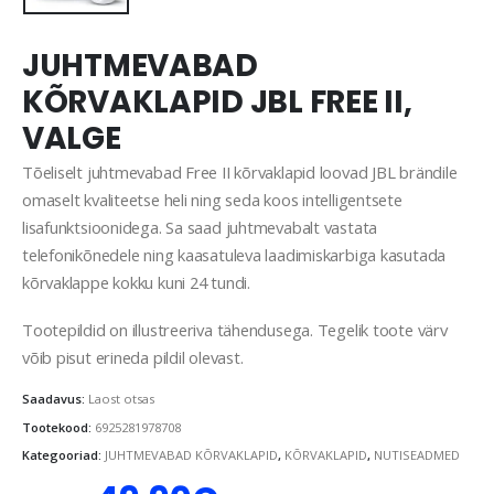
JUHTMEVABAD
KÕRVAKLAPID JBL FREE II,
VALGE
Tõeliselt juhtmevabad Free II kõrvaklapid loovad JBL brändile
omaselt kvaliteetse heli ning seda koos intelligentsete
lisafunktsioonidega. Sa saad juhtmevabalt vastata
telefonikõnedele ning kaasatuleva laadimiskarbiga kasutada
kõrvaklappe kokku kuni 24 tundi.
Tootepildid on illustreeriva tähendusega. Tegelik toote värv
võib pisut erineda pildil olevast.
Saadavus:
Laost otsas
Tootekood:
6925281978708
Kategooriad:
JUHTMEVABAD KÕRVAKLAPID
,
KÕRVAKLAPID
,
NUTISEADMED