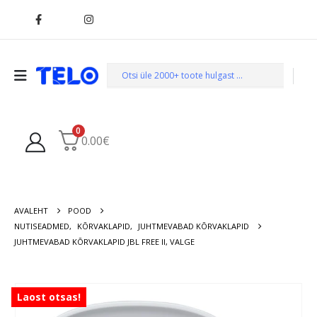
0
0.00
€
AVALEHT
POOD
NUTISEADMED
,
KÕRVAKLAPID
,
JUHTMEVABAD KÕRVAKLAPID
JUHTMEVABAD KÕRVAKLAPID JBL FREE II, VALGE
Laost otsas!