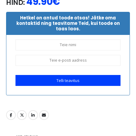
49.90
€
HIND:
Hetkel on antud toode otsas! Jätke oma
kontaktid ning teavitame Teid, kui toode on
taas laos.
Telli teavitus