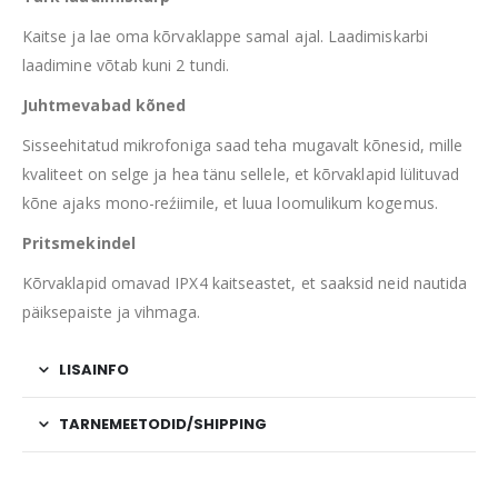
Kaitse ja lae oma kõrvaklappe samal ajal. Laadimiskarbi
laadimine võtab kuni 2 tundi.
Juhtmevabad kõned
Sisseehitatud mikrofoniga saad teha mugavalt kõnesid, mille
kvaliteet on selge ja hea tänu sellele, et kõrvaklapid lülituvad
kõne ajaks mono-reźiimile, et luua loomulikum kogemus.
Pritsmekindel
Kõrvaklapid omavad IPX4 kaitseastet, et saaksid neid nautida
päiksepaiste ja vihmaga.
LISAINFO
TARNEMEETODID/SHIPPING