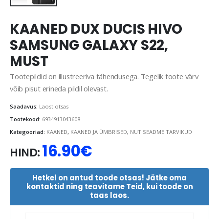
KAANED DUX DUCIS HIVO
SAMSUNG GALAXY S22,
MUST
Tootepildid on illustreeriva tähendusega. Tegelik toote värv
võib pisut erineda pildil olevast.
Saadavus:
Laost otsas
Tootekood:
6934913043608
Kategooriad:
KAANED
,
KAANED JA ÜMBRISED
,
NUTISEADME TARVIKUD
16.90
€
HIND:
Hetkel on antud toode otsas! Jätke oma
kontaktid ning teavitame Teid, kui toode on
taas laos.