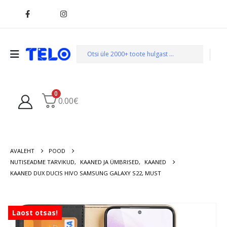
0
0.00
€
AVALEHT
POOD
NUTISEADME TARVIKUD
,
KAANED JA ÜMBRISED
,
KAANED
KAANED DUX DUCIS HIVO SAMSUNG GALAXY S22, MUST
Laost otsas!