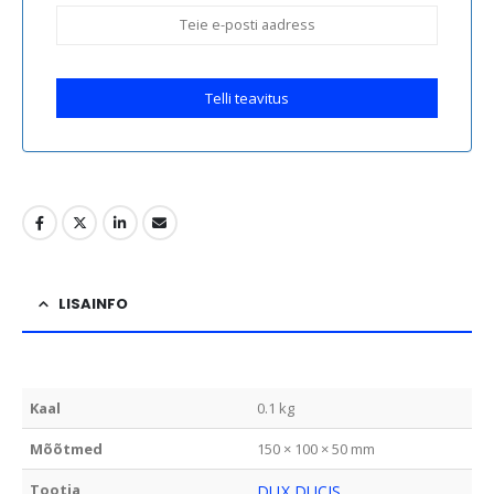
Telli teavitus
LISAINFO
Kaal
0.1 kg
Mõõtmed
150 × 100 × 50 mm
Tootja
DUX DUCIS