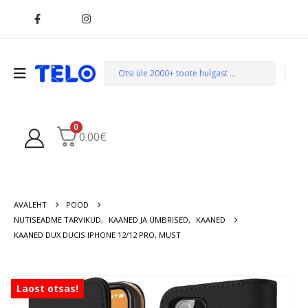
0
0.00
€
AVALEHT
POOD
NUTISEADME TARVIKUD
,
KAANED JA ÜMBRISED
,
KAANED
KAANED DUX DUCIS IPHONE 12/12 PRO, MUST
Laost otsas!