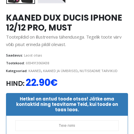
KAANED DUX DUCIS IPHONE
12/12 PRO, MUST
Tootepildid on illustreeriva tähendusega. Tegelik toote värv
võib pisut erineda pildil olevast.
Saadavus:
Laost otsas
Tootekood:
6934913060438
Kategooriad:
KAANED
,
KAANED JA ÜMBRISED
,
NUTISEADME TARVIKUD
22.90
€
HIND:
Hetkel on antud toode otsas! Jätke oma
kontaktid ning teavitame Teid, kui toode on
taas laos.